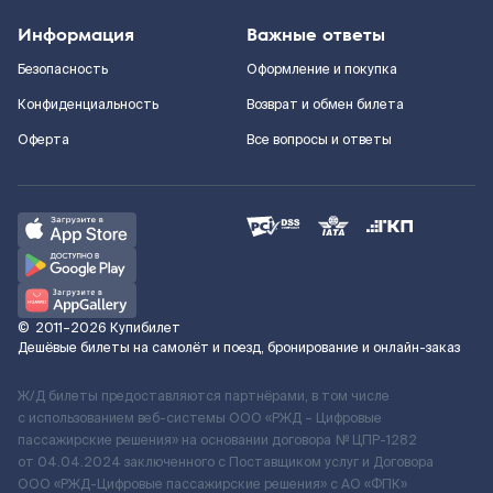
Информация
Важные ответы
Безопасность
Оформление и покупка
Конфиденциальность
Возврат и обмен билета
Оферта
Все вопросы и ответы
©
2011–2026
Купибилет
Дешёвые билеты на самолёт и поезд, бронирование и онлайн-заказ
Ж/Д билеты предоставляются партнёрами, в том числе
с использованием веб-системы ООО «РЖД – Цифровые
пассажирские решения» на основании договора № ЦПР-1282
от 04.04.2024 заключенного с Поставщиком услуг и Договора
ООО «РЖД-Цифровые пассажирские решения» c АО «ФПК»