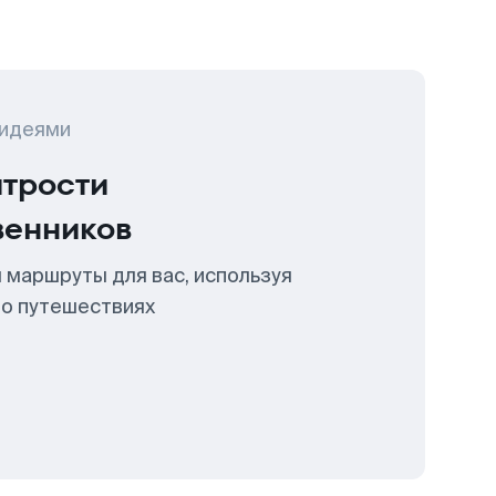
 идеями
итрости
венников
 маршруты для вас, используя
 о путешествиях