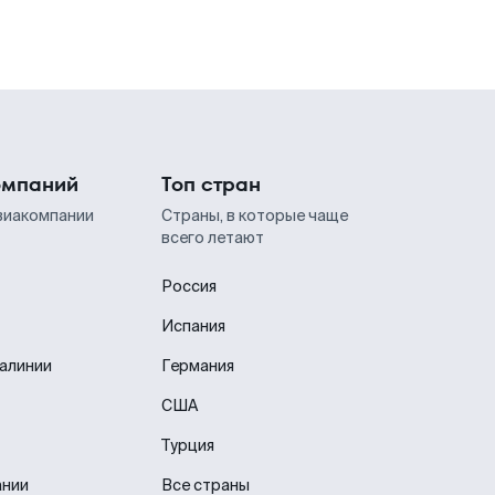
омпаний
Топ стран
виакомпании
Страны, в которые чаще
всего летают
Россия
Испания
иалинии
Германия
США
Турция
ании
Все страны