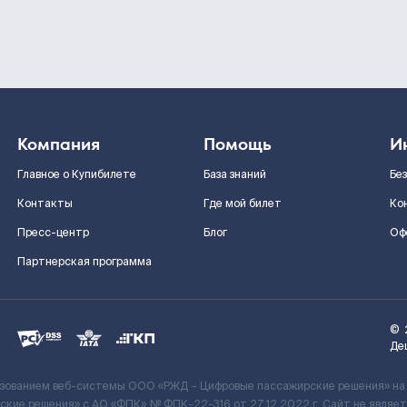
Компания
Помощь
И
Главное о Купибилете
База знаний
Бе
Контакты
Где мой билет
Ко
Пресс-центр
Блог
Оф
Партнерская программа
©
Де
ьзованием веб-системы ООО «РЖД – Цифровые пассажирские решения» на
кие решения» c АО «ФПК» № ФПК-22-316 от 27.12.2022 г. Сайт не явля