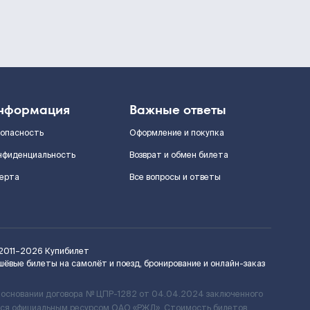
нформация
Важные ответы
зопасность
Оформление и покупка
нфиденциальность
Возврат и обмен билета
ерта
Все вопросы и ответы
2011–2026
Купибилет
шёвые билеты на самолёт и поезд, бронирование и онлайн-заказ
 основании договора № ЦПР-1282 от 04.04.2024 заключенного
ется официальным ресурсом ОАО «РЖД». Стоимость билетов