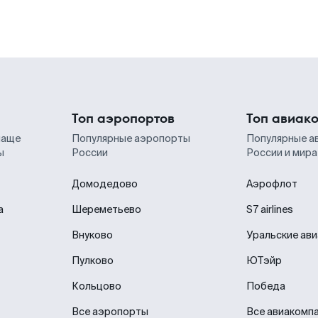
Топ аэропортов
Топ авиак
чаще
Популярные аэропорты
Популярные а
ы
России
России и мира
Домодедово
Аэрофлот
а
Шереметьево
S7 airlines
Внуково
Уральские ав
Пулково
ЮТэйр
Кольцово
Победа
Все аэропорты
Все авиакомп