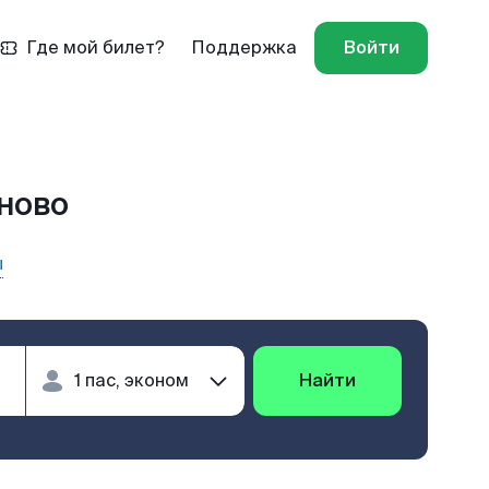
Где мой билет?
Поддержка
Войти
аново
ы
Найти