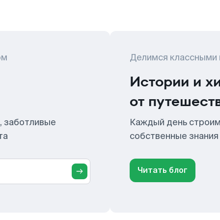
ом
Делимся классными
Истории и х
от путешест
, заботливые
Каждый день строим
та
собственные знания
Читать блог