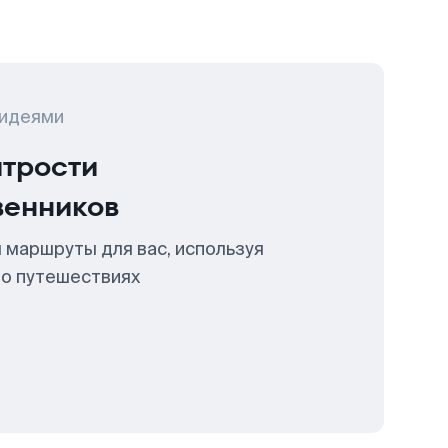
 идеями
итрости
венников
 маршруты для вас, используя
 о путешествиях