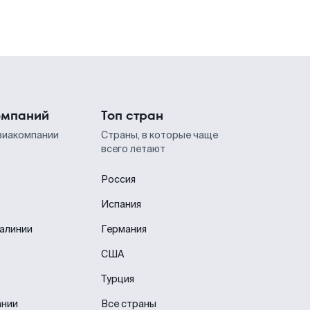
омпаний
Топ стран
виакомпании
Страны, в которые чаще
всего летают
Россия
Испания
иалинии
Германия
США
Турция
ании
Все страны