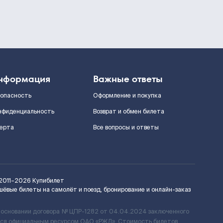
нформация
Важные ответы
зопасность
Оформление и покупка
нфиденциальность
Возврат и обмен билета
ерта
Все вопросы и ответы
2011–2026
Купибилет
шёвые билеты на самолёт и поезд, бронирование и онлайн-заказ
 основании договора № ЦПР-1282 от 04.04.2024 заключенного
ется официальным ресурсом ОАО «РЖД». Стоимость билетов