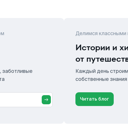
ом
Делимся классными
Истории и х
от путешест
, заботливые
Каждый день строим
та
собственные знания
Читать блог