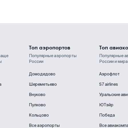
Топ аэропортов
Топ авиак
чаще
Популярные аэропорты
Популярные а
ы
России
России и мира
Домодедово
Аэрофлот
а
Шереметьево
S7 airlines
Внуково
Уральские ав
Пулково
ЮТэйр
Кольцово
Победа
Все аэропорты
Все авиакомп