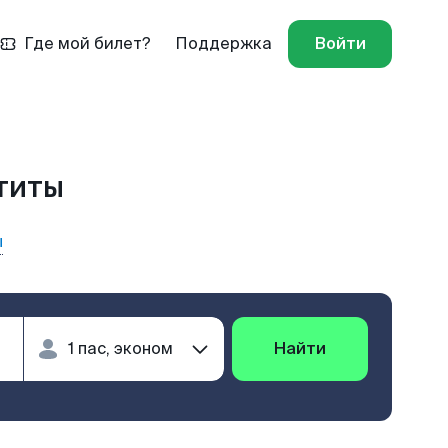
Где мой билет?
Поддержка
Войти
атиты
ы
Найти