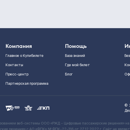
Компания
Помощь
И
Главное о Купибилете
База знаний
Бе
Контакты
Где мой билет
Ко
Пресс-центр
Блог
Оф
Партнерская программа
©
Де
ьзованием веб-системы ООО «РЖД – Цифровые пассажирские решения» на
кие решения» c АО «ФПК» № ФПК-22-316 от 27.12.2022 г. Сайт не явля