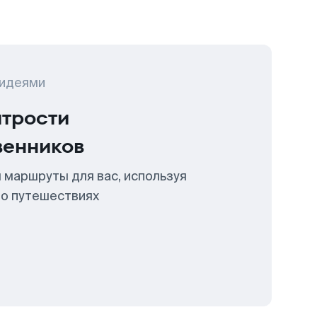
 идеями
итрости
венников
 маршруты для вас, используя
 о путешествиях