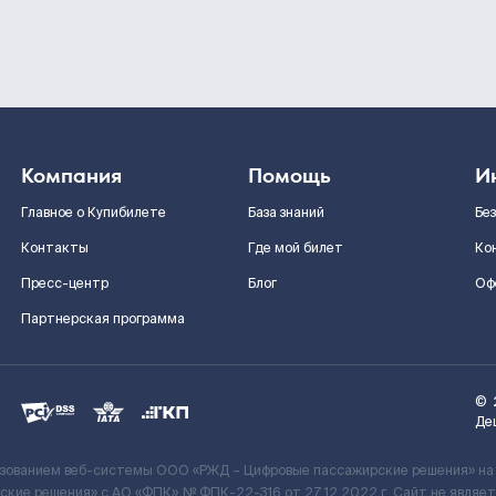
Компания
Помощь
И
Главное о Купибилете
База знаний
Бе
Контакты
Где мой билет
Ко
Пресс-центр
Блог
Оф
Партнерская программа
©
Де
ьзованием веб-системы ООО «РЖД – Цифровые пассажирские решения» на
кие решения» c АО «ФПК» № ФПК-22-316 от 27.12.2022 г. Сайт не явля