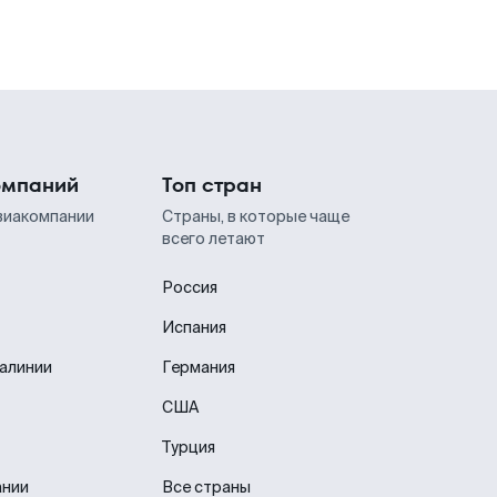
омпаний
Топ стран
виакомпании
Страны, в которые чаще
всего летают
Россия
Испания
иалинии
Германия
США
Турция
ании
Все страны