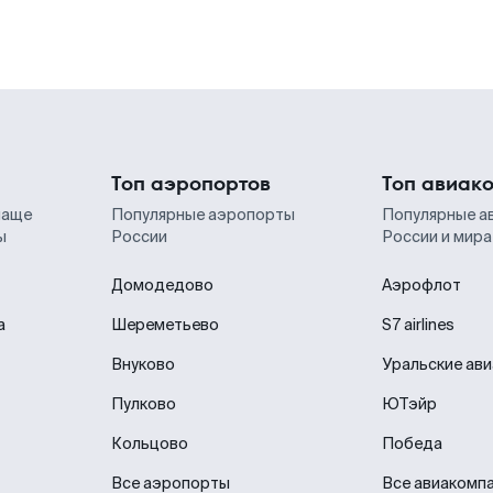
Топ аэропортов
Топ авиак
чаще
Популярные аэропорты
Популярные а
ы
России
России и мира
Домодедово
Аэрофлот
а
Шереметьево
S7 airlines
Внуково
Уральские ав
Пулково
ЮТэйр
Кольцово
Победа
Все аэропорты
Все авиакомп