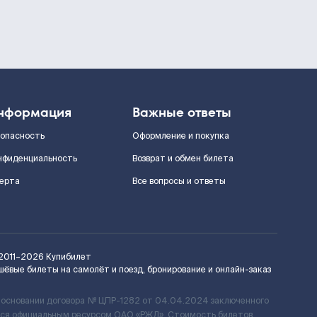
нформация
Важные ответы
зопасность
Оформление и покупка
нфиденциальность
Возврат и обмен билета
ерта
Все вопросы и ответы
2011–2026
Купибилет
шёвые билеты на самолёт и поезд, бронирование и онлайн-заказ
 основании договора № ЦПР-1282 от 04.04.2024 заключенного
ется официальным ресурсом ОАО «РЖД». Стоимость билетов