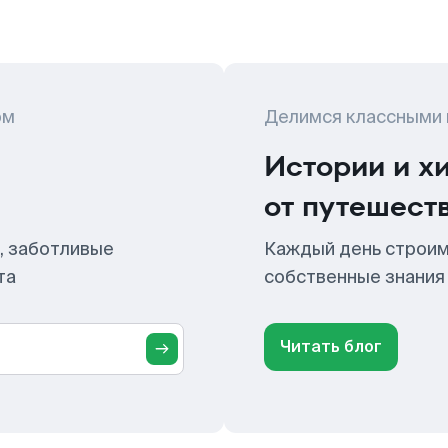
ом
Делимся классными
Истории и х
от путешест
, заботливые
Каждый день строим
та
собственные знания
Читать блог