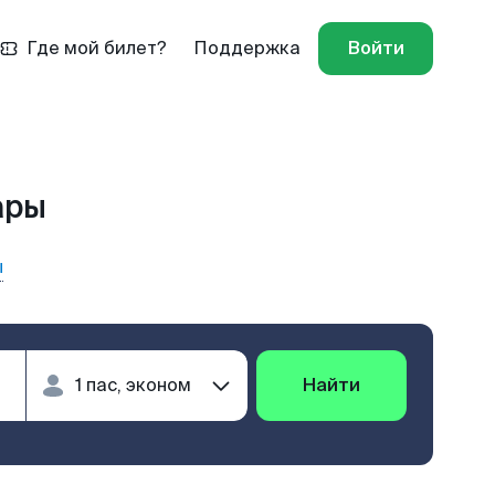
Где мой билет?
Поддержка
Войти
ары
ы
Найти