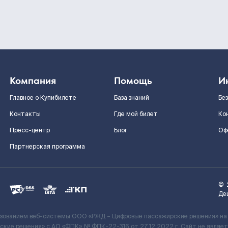
Компания
Помощь
И
Главное о Купибилете
База знаний
Бе
Контакты
Где мой билет
Ко
Пресс-центр
Блог
Оф
Партнерская программа
©
Де
ьзованием веб-системы ООО «РЖД – Цифровые пассажирские решения» на
кие решения» c АО «ФПК» № ФПК-22-316 от 27.12.2022 г. Сайт не явля