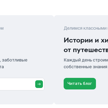
ом
Делимся классными
Истории и х
от путешест
, заботливые
Каждый день строим
та
собственные знания
Читать блог