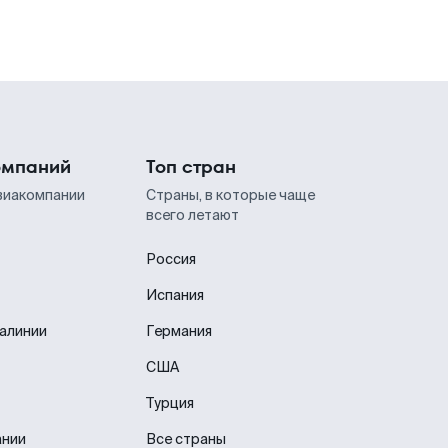
омпаний
Топ стран
виакомпании
Страны, в которые чаще
всего летают
Россия
Испания
иалинии
Германия
США
Турция
ании
Все страны