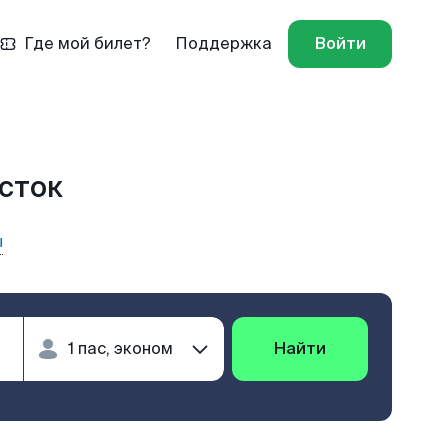
Где мой билет?
Поддержка
Войти
осток
ы
Найти