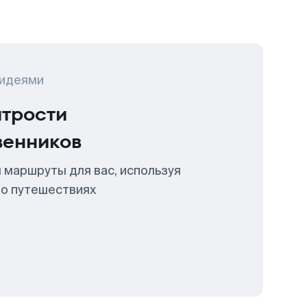
 идеями
итрости
венников
 маршруты для вас, используя
 о путешествиях