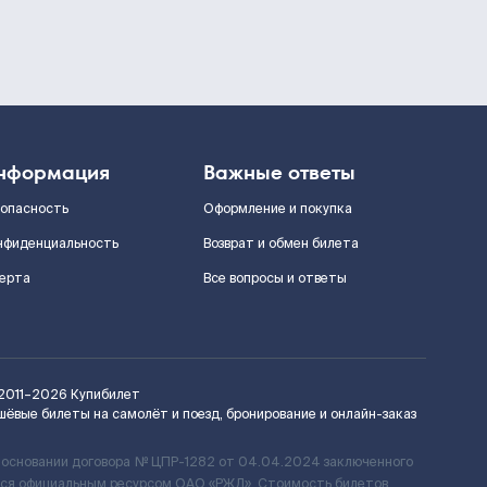
нформация
Важные ответы
зопасность
Оформление и покупка
нфиденциальность
Возврат и обмен билета
ерта
Все вопросы и ответы
2011–2026
Купибилет
шёвые билеты на самолёт и поезд, бронирование и онлайн-заказ
 основании договора № ЦПР-1282 от 04.04.2024 заключенного
ется официальным ресурсом ОАО «РЖД». Стоимость билетов