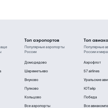
Топ аэропортов
Топ авиак
чаще
Популярные аэропорты
Популярные а
ы
России
России и мира
Домодедово
Аэрофлот
а
Шереметьево
S7 airlines
Внуково
Уральские ав
Пулково
ЮТэйр
Кольцово
Победа
Все аэропорты
Все авиакомп