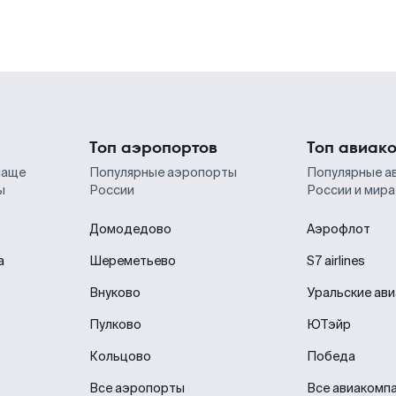
Топ аэропортов
Топ авиак
чаще
Популярные аэропорты
Популярные а
ы
России
России и мира
Домодедово
Аэрофлот
а
Шереметьево
S7 airlines
Внуково
Уральские ав
Пулково
ЮТэйр
Кольцово
Победа
Все аэропорты
Все авиакомп