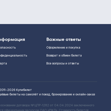
нформация
Важные ответы
зопасность
Оформление и покупка
нфиденциальность
Возврат и обмен билета
ерта
Все вопросы и ответы
2011–2026
Купибилет
шёвые билеты на самолёт и поезд, бронирование и онлайн-заказ
 основании договора № ЦПР-1282 от 04.04.2024 заключенного
ется официальным ресурсом ОАО «РЖД». Стоимость билетов