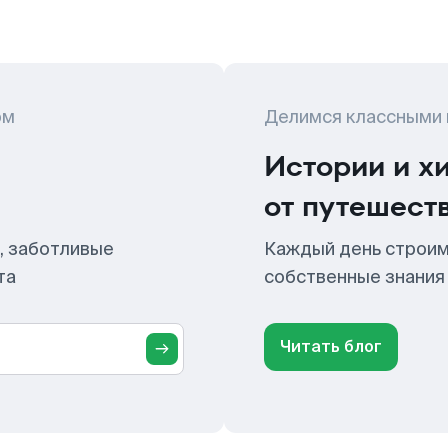
ом
Делимся классными
Истории и х
от путешест
, заботливые
Каждый день строим
та
собственные знания
Читать блог