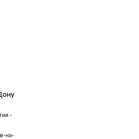
Дону
тия -
в-на-