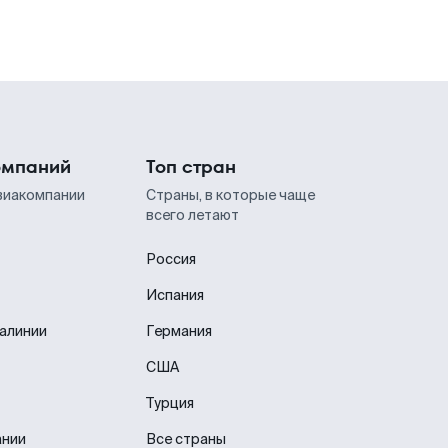
омпаний
Топ стран
виакомпании
Страны, в которые чаще
всего летают
Россия
Испания
иалинии
Германия
США
Турция
ании
Все страны