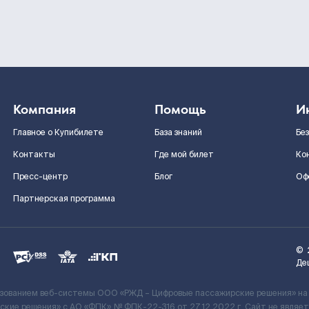
Компания
Помощь
И
Главное о Купибилете
База знаний
Бе
Контакты
Где мой билет
Ко
Пресс-центр
Блог
Оф
Партнерская программа
©
Де
ьзованием веб-системы ООО «РЖД – Цифровые пассажирские решения» на
кие решения» c АО «ФПК» № ФПК-22-316 от 27.12.2022 г. Сайт не явля