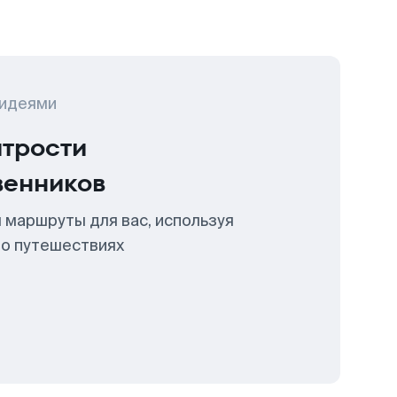
 идеями
итрости
венников
 маршруты для вас, используя
 о путешествиях