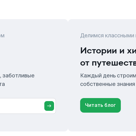
ом
Делимся классными
Истории и х
от путешест
, заботливые
Каждый день строим
та
собственные знания
Читать блог