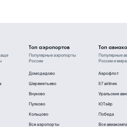
Топ аэропортов
Топ авиак
чаще
Популярные аэропорты
Популярные а
ы
России
России и мира
Домодедово
Аэрофлот
а
Шереметьево
S7 airlines
Внуково
Уральские ав
Пулково
ЮТэйр
Кольцово
Победа
Все аэропорты
Все авиакомп