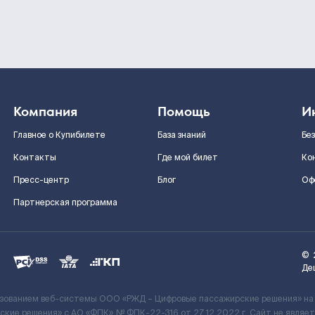
Компания
Помощь
И
Главное о Купибилете
База знаний
Бе
Контакты
Где мой билет
Ко
Пресс-центр
Блог
Оф
Партнерская программа
©
Де
ьзованием веб-системы ООО «РЖД – Цифровые пассажирские решения» на
кие решения» c АО «ФПК» № ФПК-22-316 от 27.12.2022 г. Сайт не явля