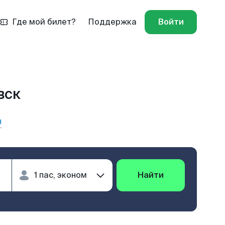
Где мой билет?
Поддержка
Войти
вск
ы
Найти