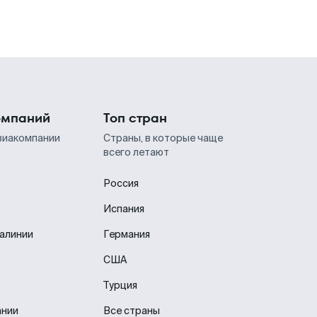
омпаний
Топ стран
виакомпании
Страны, в которые чаще
всего летают
Россия
Испания
иалинии
Германия
США
Турция
ании
Все страны