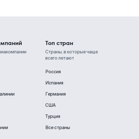
омпаний
Топ стран
виакомпании
Страны, в которые чаще
всего летают
Россия
Испания
иалинии
Германия
США
Турция
ании
Все страны