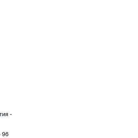
тия -
 96