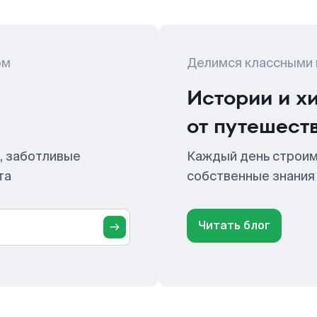
ом
Делимся классными
Истории и х
от путешест
, заботливые
Каждый день строим
та
собственные знания
Читать блог