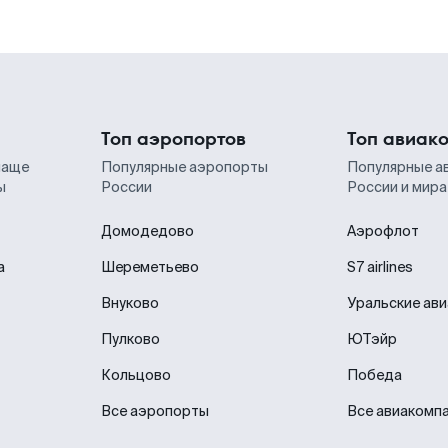
Топ аэропортов
Топ авиак
чаще
Популярные аэропорты
Популярные а
ы
России
России и мира
Домодедово
Аэрофлот
а
Шереметьево
S7 airlines
Внуково
Уральские ав
Пулково
ЮТэйр
Кольцово
Победа
Все аэропорты
Все авиакомп