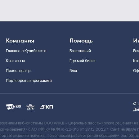
Компания
Помощь
И
Главное о Купибилете
База знаний
Бе
Контакты
Где мой билет
Ко
Пресс-центр
Блог
Оф
Партнерская программа
©
Де
ьзованием веб-системы ООО «РЖД – Цифровые пассажирские решения» на
кие решения» c АО «ФПК» № ФПК-22-316 от 27.12.2022 г. Сайт не явля
 подтверждения покупки. По вопросам рассмотрения обращений, жалоб, п