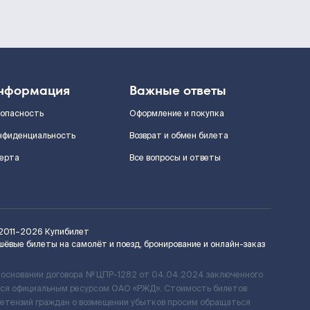
нформация
Важные ответы
зопасность
Оформление и покупка
нфиденциальность
Возврат и обмен билета
ерта
Все вопросы и ответы
2011–2026
Купибилет
шёвые билеты на самолёт и поезд, бронирование и онлайн-заказ
 основании договора № ЦПР-1282 от 04.04.2024 заключенного
ется официальным ресурсом ОАО «РЖД». Стоимость билетов
ретензий граждан о возмещении убытков просим обращаться