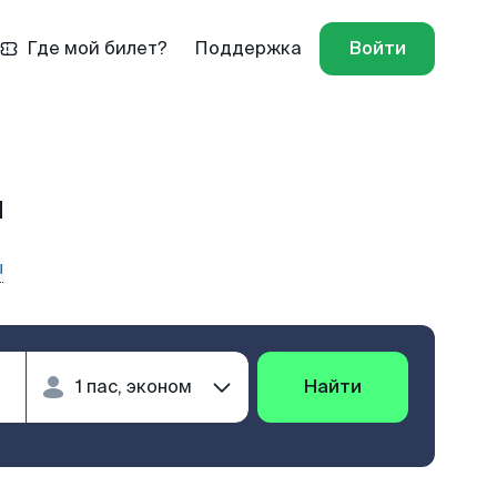
Где мой билет?
Поддержка
Войти
л
ы
Найти