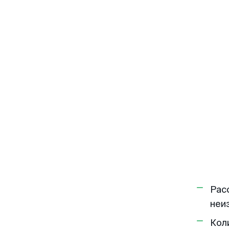
Рас
неи
Кол