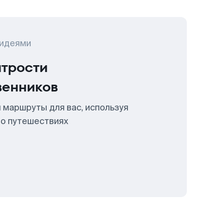
 идеями
итрости
венников
 маршруты для вас, используя
 о путешествиях