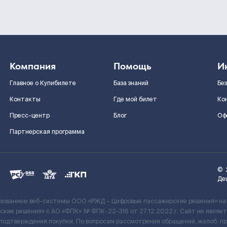
Компания
Помощь
И
Главное о Купибилете
База знаний
Бе
Контакты
Где мой билет
Ко
Пресс-центр
Блог
Оф
Партнерская программа
©
Де
ьзованием веб-системы ООО «РЖД – Цифровые пассажирские решения» на
кие решения» c АО «ФПК» № ФПК-22-316 от 27.12.2022 г. Сайт не явля
 подтверждения покупки. По вопросам рассмотрения обращений, жалоб, п