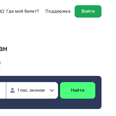
Где мой билет?
Поддержка
Войти
ан
ы
Найти