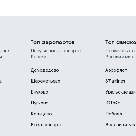
Топ аэропортов
Топ авиак
чаще
Популярные аэропорты
Популярные а
ы
России
России и мира
Домодедово
Аэрофлот
а
Шереметьево
S7 airlines
Внуково
Уральские ав
Пулково
ЮТэйр
Кольцово
Победа
Все аэропорты
Все авиакомп