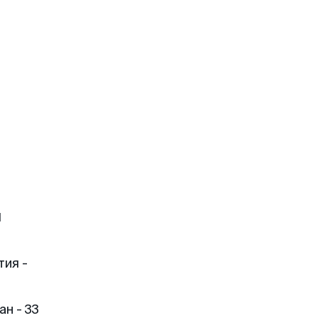
н
тия -
н - 33