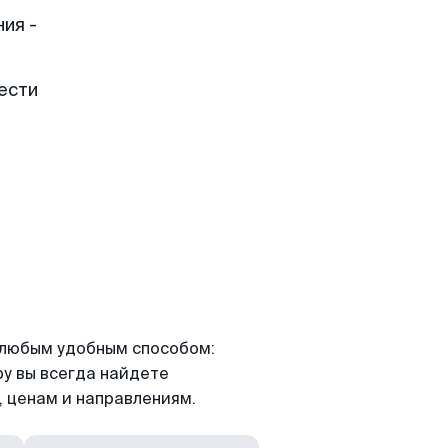
ия -
ести
я любым удобным способом:
ру вы всегда найдете
 ценам и направлениям.