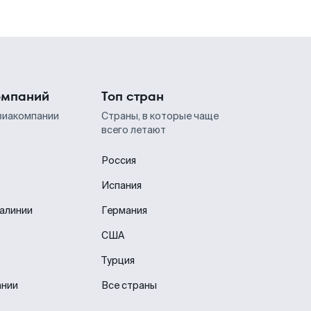
омпаний
Топ стран
виакомпании
Страны, в которые чаще
всего летают
Россия
Испания
иалинии
Германия
США
Турция
ании
Все страны