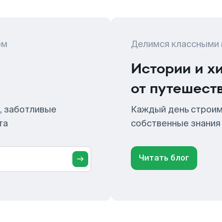
ом
Делимся классными
Истории и х
от путешест
, заботливые
Каждый день строим
та
собственные знания
Читать блог