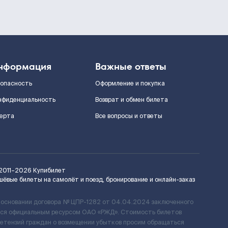
нформация
Важные ответы
зопасность
Оформление и покупка
нфиденциальность
Возврат и обмен билета
ерта
Все вопросы и ответы
2011–2026
Купибилет
шёвые билеты на самолёт и поезд, бронирование и онлайн-заказ
 основании договора № ЦПР-1282 от 04.04.2024 заключенного
ется официальным ресурсом ОАО «РЖД». Стоимость билетов
ретензий граждан о возмещении убытков просим обращаться