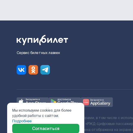
Сервис билетных лазеек
Мы используем cookies для более
удобной работы с сайтом.
Ж/Д билеты предоставляются партнёрами, в том числе с испол
Подробнее
с Поставщиком услуг и Договора ООО «РЖД-Цифровые пассажирс
Согласиться
включает сервисный сбор. Итоговая цена отображена на экране