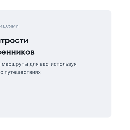
 идеями
итрости
венников
 маршруты для вас, используя
 о путешествиях