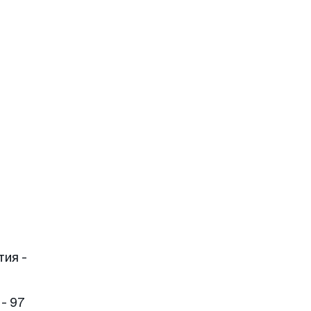
тия -
- 97