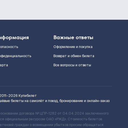
нформация
Важные ответы
зопасность
Оформление и покупка
нфиденциальность
Возврат и обмен билета
ерта
Все вопросы и ответы
2011–2026
Купибилет
шёвые билеты на самолёт и поезд, бронирование и онлайн-заказ
 основании договора № ЦПР-1282 от 04.04.2024 заключенного
ется официальным ресурсом ОАО «РЖД». Стоимость билетов
ретензий граждан о возмещении убытков просим обращаться