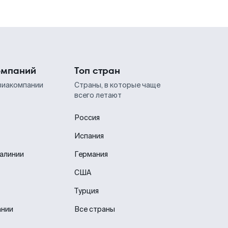
омпаний
Топ стран
виакомпании
Страны, в которые чаще
всего летают
Россия
Испания
иалинии
Германия
США
Турция
ании
Все страны