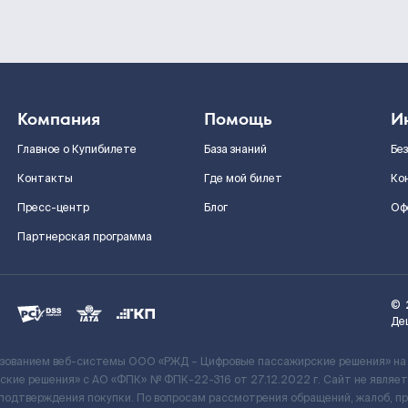
Компания
Помощь
И
Главное о Купибилете
База знаний
Бе
Контакты
Где мой билет
Ко
Пресс-центр
Блог
Оф
Партнерская программа
©
Де
ьзованием веб-системы ООО «РЖД – Цифровые пассажирские решения» на
кие решения» c АО «ФПК» № ФПК-22-316 от 27.12.2022 г. Сайт не явля
 подтверждения покупки. По вопросам рассмотрения обращений, жалоб, п