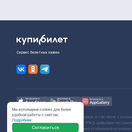
Сервис билетных лазеек
Мы используем cookies для более
удобной работы с сайтом.
Ж/Д билеты предоставляются партнёрами, в том числе с испол
Подробнее
с Поставщиком услуг и Договора ООО «РЖД-Цифровые пассажирс
Согласиться
включает сервисный сбор. Итоговая цена отображена на экране