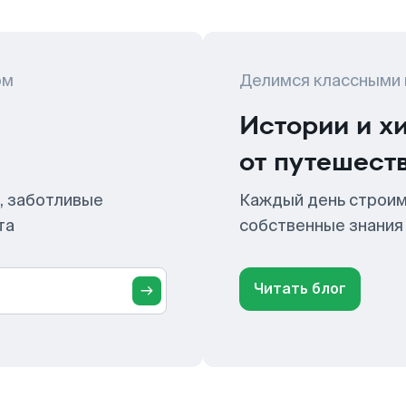
ом
Делимся классными
Истории и х
от путешест
, заботливые
Каждый день строим
та
собственные знания
Читать блог