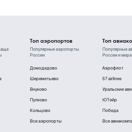
Топ аэропортов
Топ авиак
чаще
Популярные аэропорты
Популярные а
ы
России
России и мира
Домодедово
Аэрофлот
а
Шереметьево
S7 airlines
Внуково
Уральские ав
Пулково
ЮТэйр
Кольцово
Победа
Все аэропорты
Все авиакомп