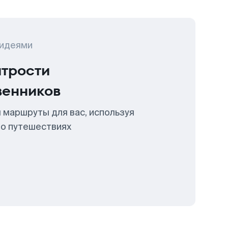
 идеями
итрости
венников
 маршруты для вас, используя
 о путешествиях