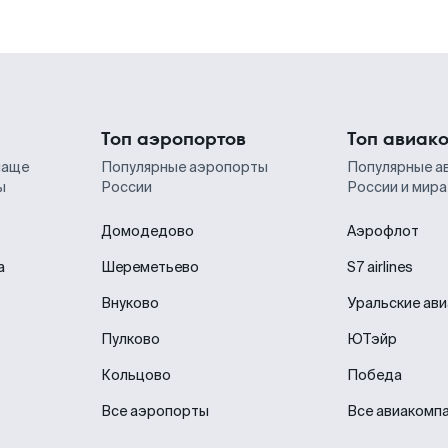
Топ аэропортов
Топ авиак
чаще
Популярные аэропорты
Популярные а
ы
России
России и мира
Домодедово
Аэрофлот
а
Шереметьево
S7 airlines
Внуково
Уральские ав
Пулково
ЮТэйр
Кольцово
Победа
Все аэропорты
Все авиакомп