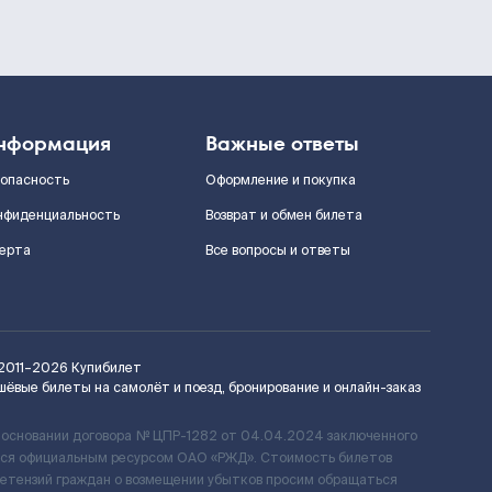
нформация
Важные ответы
зопасность
Оформление и покупка
нфиденциальность
Возврат и обмен билета
ерта
Все вопросы и ответы
2011–2026
Купибилет
шёвые билеты на самолёт и поезд, бронирование и онлайн-заказ
 основании договора № ЦПР-1282 от 04.04.2024 заключенного
ется официальным ресурсом ОАО «РЖД». Стоимость билетов
ретензий граждан о возмещении убытков просим обращаться