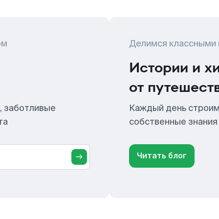
ом
Делимся классными
Истории и х
от путешест
, заботливые
Каждый день строим
та
собственные знания
Читать блог