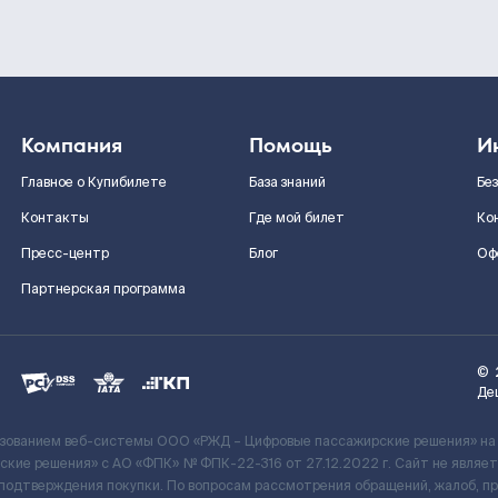
Компания
Помощь
И
Главное о Купибилете
База знаний
Бе
Контакты
Где мой билет
Ко
Пресс-центр
Блог
Оф
Партнерская программа
©
Де
ьзованием веб-системы ООО «РЖД – Цифровые пассажирские решения» на
кие решения» c АО «ФПК» № ФПК-22-316 от 27.12.2022 г. Сайт не явля
 подтверждения покупки. По вопросам рассмотрения обращений, жалоб, п