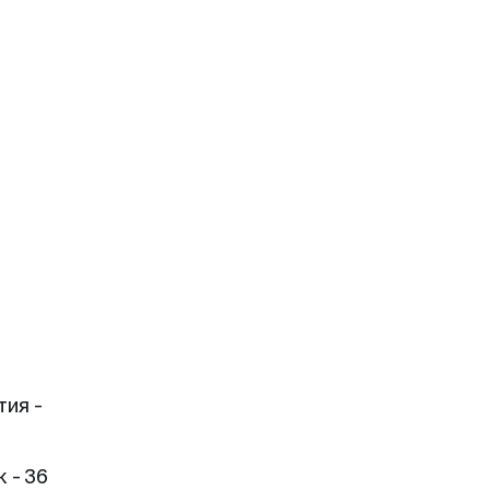
тия -
 - 36