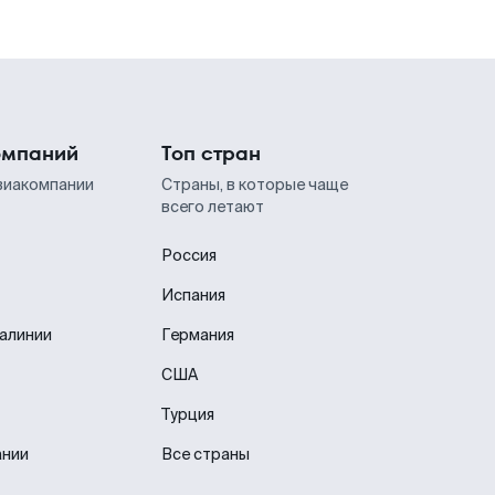
омпаний
Топ стран
виакомпании
Страны, в которые чаще
всего летают
Россия
Испания
иалинии
Германия
США
Турция
ании
Все страны