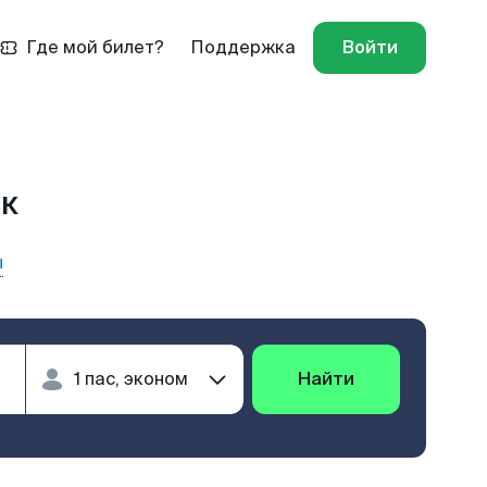
Где мой билет?
Поддержка
Войти
ск
ы
Найти