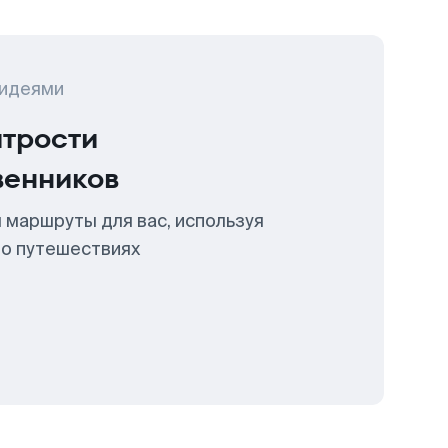
 идеями
итрости
венников
 маршруты для вас, используя
 о путешествиях