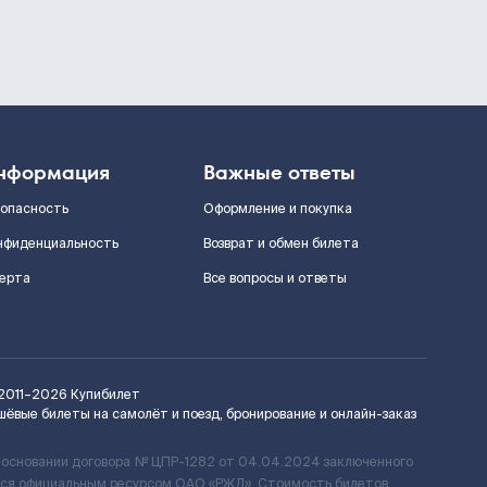
нформация
Важные ответы
зопасность
Оформление и покупка
нфиденциальность
Возврат и обмен билета
ерта
Все вопросы и ответы
2011–2026
Купибилет
шёвые билеты на самолёт и поезд, бронирование и онлайн-заказ
 основании договора № ЦПР-1282 от 04.04.2024 заключенного
ется официальным ресурсом ОАО «РЖД». Стоимость билетов