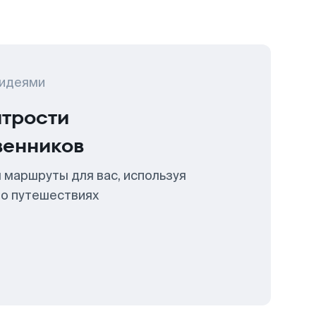
 идеями
итрости
венников
 маршруты для вас, используя
 о путешествиях