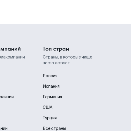
омпаний
Топ стран
виакомпании
Страны, в которые чаще
всего летают
Россия
Испания
иалинии
Германия
США
Турция
ании
Все страны