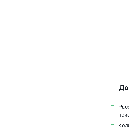
Да
Рас
неи
Кол