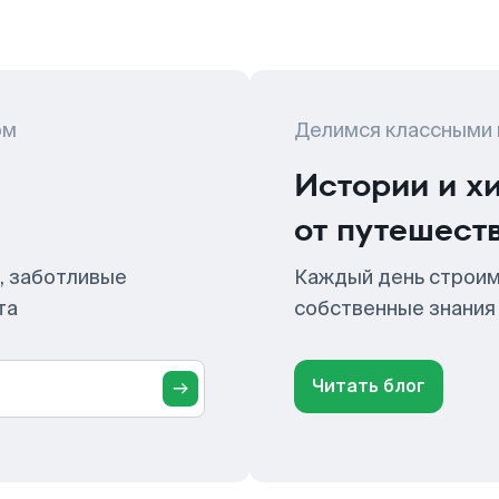
ом
Делимся классными
Истории и х
от путешест
, заботливые
Каждый день строим
та
собственные знания
Читать блог