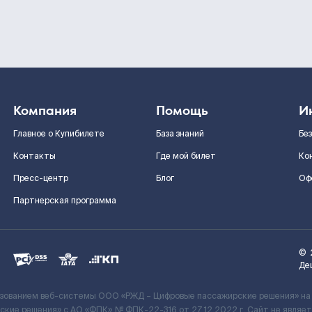
Компания
Помощь
И
Главное о Купибилете
База знаний
Бе
Контакты
Где мой билет
Ко
Пресс-центр
Блог
Оф
Партнерская программа
©
Де
ьзованием веб-системы ООО «РЖД – Цифровые пассажирские решения» на
кие решения» c АО «ФПК» № ФПК-22-316 от 27.12.2022 г. Сайт не явля