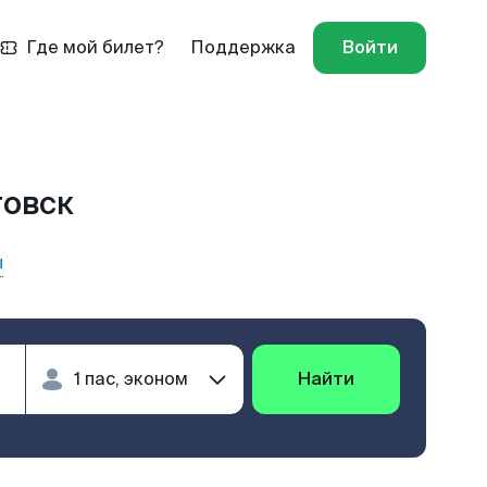
Где мой билет?
Поддержка
Войти
товск
ы
Найти