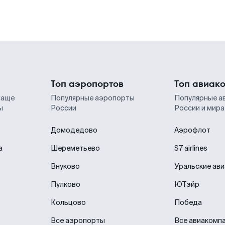
Топ аэропортов
Топ авиак
чаще
Популярные аэропорты
Популярные а
ы
России
России и мира
Домодедово
Аэрофлот
а
Шереметьево
S7 airlines
Внуково
Уральские ав
Пулково
ЮТэйр
Кольцово
Победа
Все аэропорты
Все авиакомп