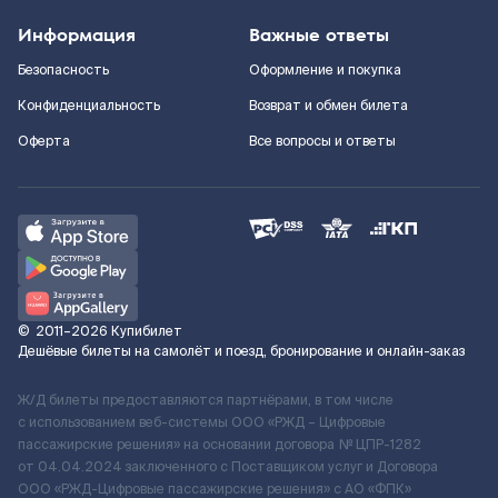
Информация
Важные ответы
Безопасность
Оформление и покупка
Конфиденциальность
Возврат и обмен билета
Оферта
Все вопросы и ответы
©
2011–2026
Купибилет
Дешёвые билеты на самолёт и поезд, бронирование и онлайн-заказ
Ж/Д билеты предоставляются партнёрами, в том числе
с использованием веб-системы ООО «РЖД – Цифровые
пассажирские решения» на основании договора № ЦПР-1282
от 04.04.2024 заключенного с Поставщиком услуг и Договора
ООО «РЖД-Цифровые пассажирские решения» c АО «ФПК»