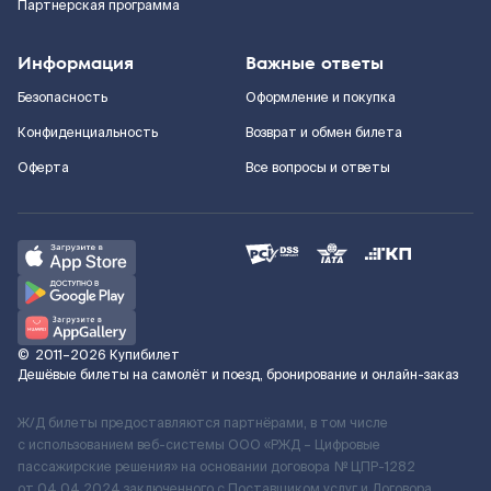
Партнерская программа
Информация
Важные ответы
Безопасность
Оформление и покупка
Конфиденциальность
Возврат и обмен билета
Оферта
Все вопросы и ответы
©
2011–2026
Купибилет
Дешёвые билеты на самолёт и поезд, бронирование и онлайн-заказ
Ж/Д билеты предоставляются партнёрами, в том числе
с использованием веб-системы ООО «РЖД – Цифровые
пассажирские решения» на основании договора № ЦПР-1282
от 04.04.2024 заключенного с Поставщиком услуг и Договора