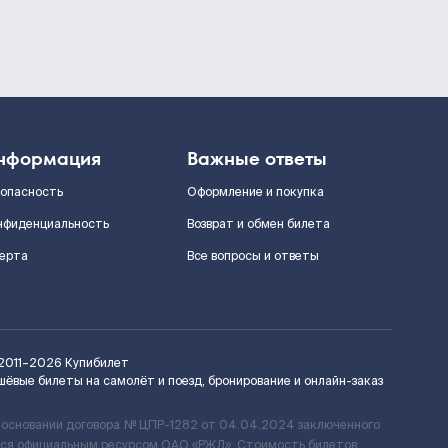
нформация
Важные ответы
зопасность
Оформление и покупка
нфиденциальность
Возврат и обмен билета
ерта
Все вопросы и ответы
2011–2026
Купибилет
шёвые билеты на самолёт и поезд, бронирование и онлайн-заказ
 основании договора № ЦПР-1282 от 04.04.2024 заключенного
ется официальным ресурсом ОАО «РЖД». Стоимость билетов