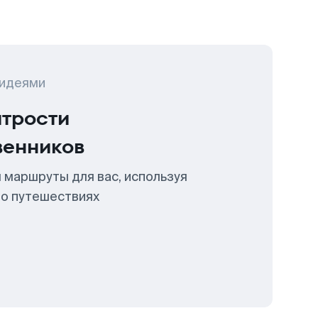
 идеями
итрости
венников
 маршруты для вас, используя
 о путешествиях