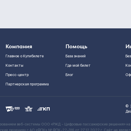
Компания
Помощь
И
Главное о Купибилете
База знаний
Бе
Контакты
Где мой билет
Ко
Пресс-центр
Блог
Оф
Партнерская программа
©
Де
ьзованием веб-системы ООО «РЖД – Цифровые пассажирские решения» на
кие решения» c АО «ФПК» № ФПК-22-316 от 27.12.2022 г. Сайт не явля