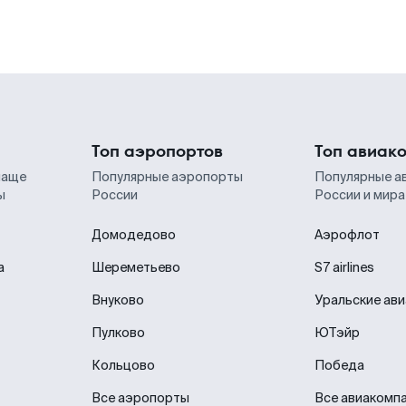
Топ аэропортов
Топ авиак
чаще
Популярные аэропорты
Популярные а
ы
России
России и мира
Домодедово
Аэрофлот
а
Шереметьево
S7 airlines
Внуково
Уральские ав
Пулково
ЮТэйр
Кольцово
Победа
Все аэропорты
Все авиакомп