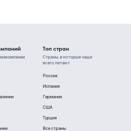
омпаний
Топ стран
виакомпании
Страны, в которые чаще
всего летают
Россия
Испания
иалинии
Германия
США
Турция
ании
Все страны