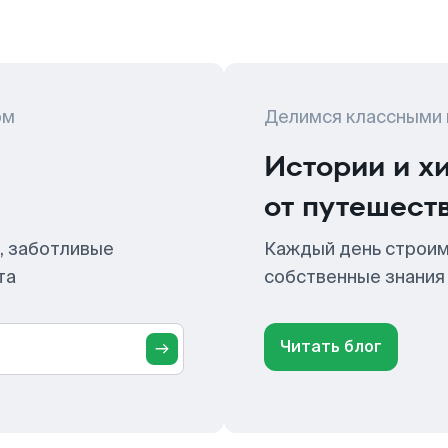
ом
Делимся классными
Истории и х
от путешест
, заботливые
Каждый день строим
та
собственные знания
Читать блог