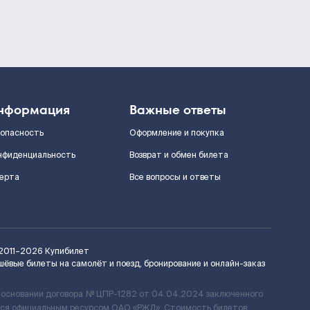
нформация
Важные ответы
зопасность
Оформление и покупка
нфиденциальность
Возврат и обмен билета
ерта
Все вопросы и ответы
2011–2026
Купибилет
шёвые билеты на самолёт и поезд, бронирование и онлайн-заказ
 основании договора № ЦПР-1282 от 04.04.2024 заключенного
ется официальным ресурсом ОАО «РЖД». Стоимость билетов