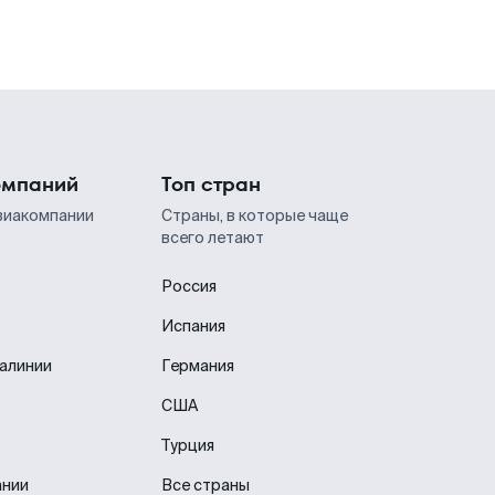
омпаний
Топ стран
виакомпании
Страны, в которые чаще
всего летают
Россия
Испания
иалинии
Германия
США
Турция
ании
Все страны