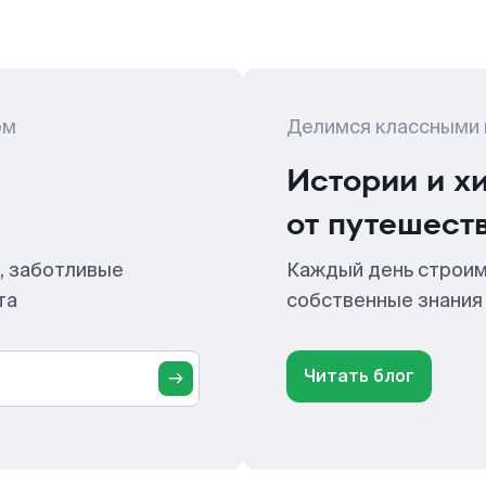
ом
Делимся классными
Истории и х
от путешест
, заботливые
Каждый день строим
та
собственные знания
Читать блог