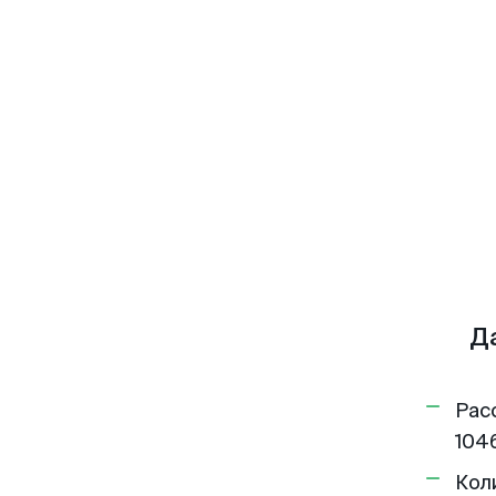
Д
Рас
1046
Кол