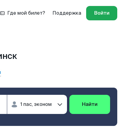
Где мой билет?
Поддержка
Войти
инск
ы
Найти