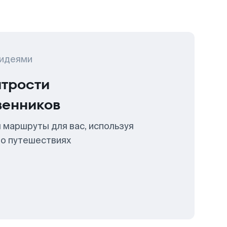
 идеями
итрости
венников
 маршруты для вас, используя
 о путешествиях