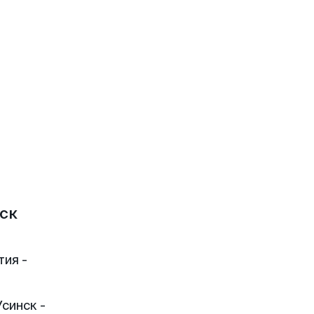
ск
тия -
синск -