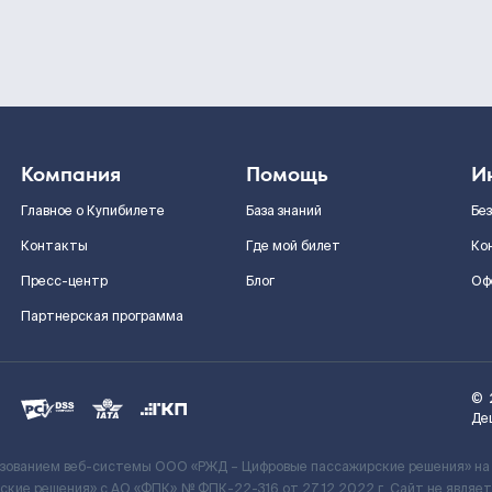
Компания
Помощь
И
Главное о Купибилете
База знаний
Бе
Контакты
Где мой билет
Ко
Пресс-центр
Блог
Оф
Партнерская программа
©
Де
ьзованием веб-системы ООО «РЖД – Цифровые пассажирские решения» на
кие решения» c АО «ФПК» № ФПК-22-316 от 27.12.2022 г. Сайт не явля