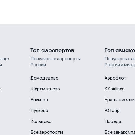
Топ аэропортов
Топ авиак
чаще
Популярные аэропорты
Популярные а
ы
России
России и мира
Домодедово
Аэрофлот
а
Шереметьево
S7 airlines
Внуково
Уральские ав
Пулково
ЮТэйр
Кольцово
Победа
Все аэропорты
Все авиакомп