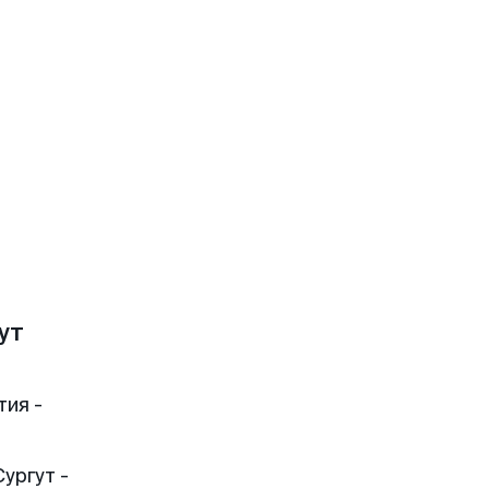
ут
тия -
ургут -