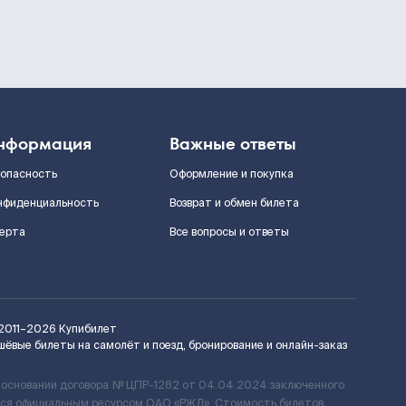
нформация
Важные ответы
зопасность
Оформление и покупка
нфиденциальность
Возврат и обмен билета
ерта
Все вопросы и ответы
2011–2026
Купибилет
шёвые билеты на самолёт и поезд, бронирование и онлайн-заказ
 основании договора № ЦПР-1282 от 04.04.2024 заключенного
ется официальным ресурсом ОАО «РЖД». Стоимость билетов