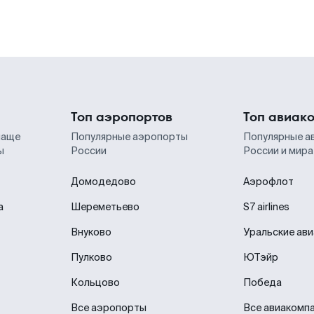
Топ аэропортов
Топ авиак
чаще
Популярные аэропорты
Популярные а
ы
России
России и мира
Домодедово
Аэрофлот
а
Шереметьево
S7 airlines
Внуково
Уральские ав
Пулково
ЮТэйр
Кольцово
Победа
Все аэропорты
Все авиакомп