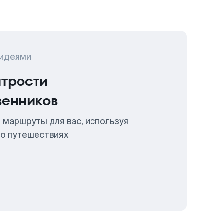
 идеями
итрости
венников
 маршруты для вас, используя
 о путешествиях