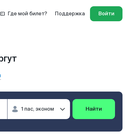
Где мой билет?
Поддержка
Войти
ргут
ы
Найти