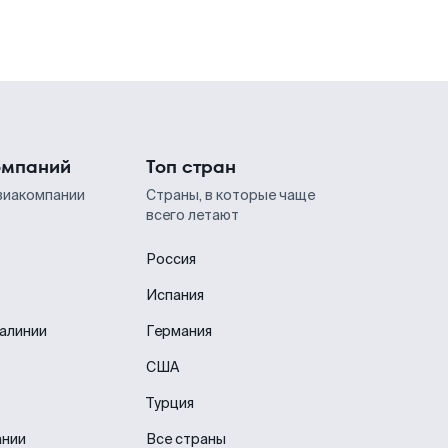
омпаний
Топ стран
виакомпании
Страны, в которые чаще
всего летают
Россия
Испания
иалинии
Германия
США
Турция
ании
Все страны