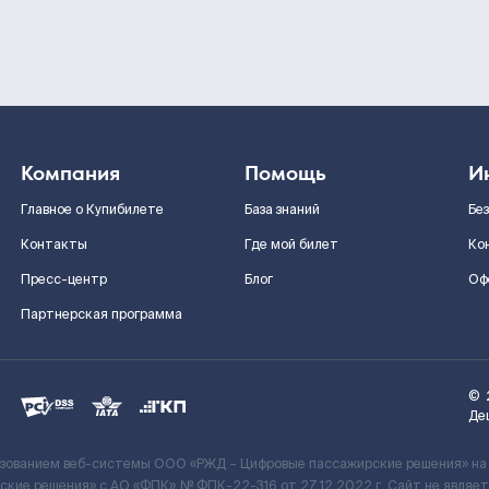
Компания
Помощь
И
Главное о Купибилете
База знаний
Бе
Контакты
Где мой билет
Ко
Пресс-центр
Блог
Оф
Партнерская программа
©
Де
ьзованием веб-системы ООО «РЖД – Цифровые пассажирские решения» на
кие решения» c АО «ФПК» № ФПК-22-316 от 27.12.2022 г. Сайт не явля