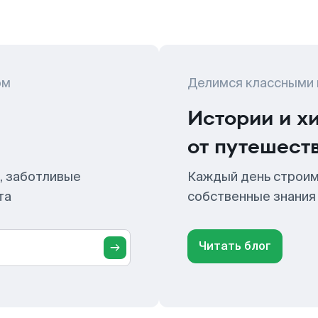
ом
Делимся классными
Истории и х
от путешест
, заботливые
Каждый день строим
та
собственные знания
Читать блог