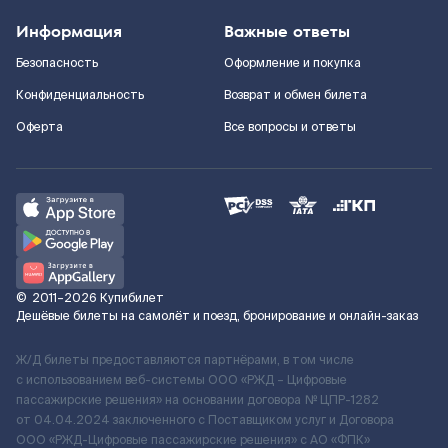
Информация
Важные ответы
Безопасность
Оформление и покупка
Конфиденциальность
Возврат и обмен билета
Оферта
Все вопросы и ответы
©
2011–2026
Купибилет
Дешёвые билеты на самолёт и поезд, бронирование и онлайн-заказ
Ж/Д билеты предоставляются партнёрами, в том числе
с использованием веб-системы ООО «РЖД – Цифровые
пассажирские решения» на основании договора № ЦПР-1282
от 04.04.2024 заключенного с Поставщиком услуг и Договора
ООО «РЖД-Цифровые пассажирские решения» c АО «ФПК»