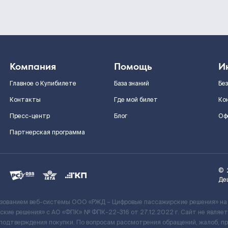
Компания
Помощь
И
Главное о Купибилете
База знаний
Бе
Контакты
Где мой билет
Ко
Пресс-центр
Блог
Оф
Партнерская программа
©
Де
ьзованием веб-системы ООО «РЖД – Цифровые пассажирские решения» на
кие решения» c АО «ФПК» № ФПК-22-316 от 27.12.2022 г. Сайт не явля
 подтверждения покупки. По вопросам рассмотрения обращений, жалоб, п