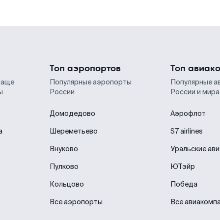
Топ аэропортов
Топ авиак
чаще
Популярные аэропорты
Популярные а
ы
России
России и мира
Домодедово
Аэрофлот
а
Шереметьево
S7 airlines
Внуково
Уральские ав
Пулково
ЮТэйр
Кольцово
Победа
Все аэропорты
Все авиакомп