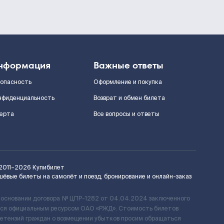
нформация
Важные ответы
зопасность
Оформление и покупка
нфиденциальность
Возврат и обмен билета
ерта
Все вопросы и ответы
2011–2026
Купибилет
шёвые билеты на самолёт и поезд, бронирование и онлайн-заказ
 основании договора № ЦПР-1282 от 04.04.2024 заключенного
ется официальным ресурсом ОАО «РЖД». Стоимость билетов
ретензий граждан о возмещении убытков просим обращаться