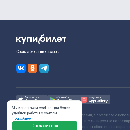
Сервис билетных лазеек
Мы используем cookies для более
удобной работы с сайтом.
Ж/Д билеты предоставляются партнёрами, в том числе с испол
Подробнее
с Поставщиком услуг и Договора ООО «РЖД-Цифровые пассажирс
Согласиться
включает сервисный сбор. Итоговая цена отображена на экране