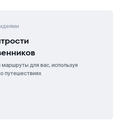
 идеями
итрости
венников
 маршруты для вас, используя
 о путешествиях