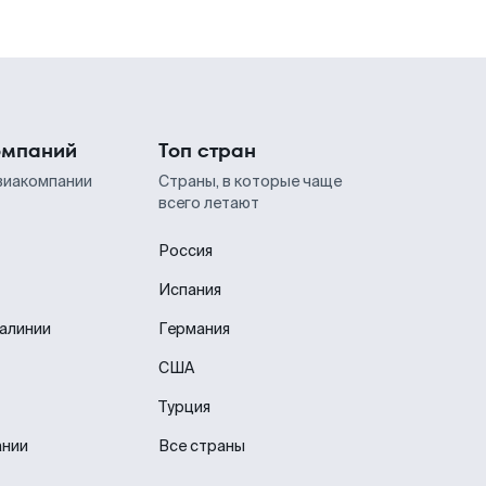
омпаний
Топ стран
виакомпании
Страны, в которые чаще
всего летают
Россия
Испания
иалинии
Германия
США
Турция
ании
Все страны