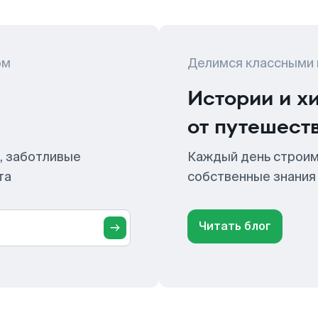
ом
Делимся классными
Истории и х
от путешест
, заботливые
Каждый день строим
та
собственные знания
Читать блог