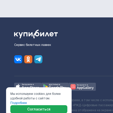
Сервис билетных лазеек
Мы используем cookies для более
удобной работы с сайтом.
Ж/Д билеты предоставляются партнёрами, в том числе с испол
Подробнее
с Поставщиком услуг и Договора ООО «РЖД-Цифровые пассажирс
Согласиться
включает сервисный сбор. Итоговая цена отображена на экране