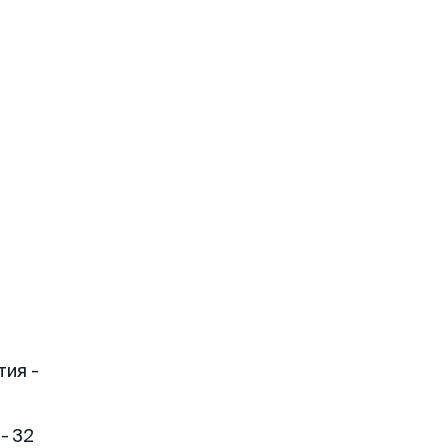
тия -
- 32