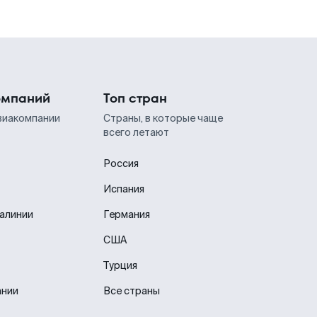
омпаний
Топ стран
виакомпании
Страны, в которые чаще
всего летают
Россия
Испания
иалинии
Германия
США
Турция
ании
Все страны