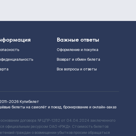
нформация
Важные ответы
зопасность
Оформление и покупка
нфиденциальность
Возврат и обмен билета
ерта
Все вопросы и ответы
2011–2026
Купибилет
шёвые билеты на самолёт и поезд, бронирование и онлайн-заказ
 основании договора № ЦПР-1282 от 04.04.2024 заключенного
ется официальным ресурсом ОАО «РЖД». Стоимость билетов
ретензий граждан о возмещении убытков просим обращаться