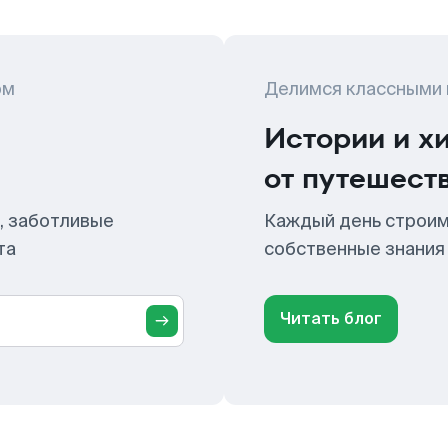
ом
Делимся классными
Истории и х
от путешест
, заботливые
Каждый день строим
та
собственные знания
Читать блог