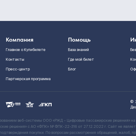
Компания
Помощь
И
Главное о Купибилете
База знаний
Бе
Контакты
Где мой билет
Ко
Пресс-центр
Блог
Оф
Партнерская программа
©
Де
ьзованием веб-системы ООО «РЖД – Цифровые пассажирские решения» на
кие решения» c АО «ФПК» № ФПК-22-316 от 27.12.2022 г. Сайт не явля
 подтверждения покупки. По вопросам рассмотрения обращений, жалоб, п