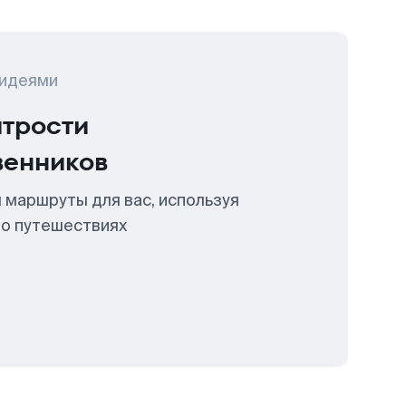
 идеями
итрости
венников
 маршруты для вас, используя
 о путешествиях