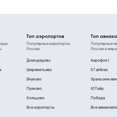
Топ аэропортов
Топ авиак
чаще
Популярные аэропорты
Популярные а
ы
России
России и мира
Домодедово
Аэрофлот
а
Шереметьево
S7 airlines
Внуково
Уральские ав
Пулково
ЮТэйр
Кольцово
Победа
Все аэропорты
Все авиакомп