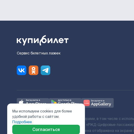
Сервис билетных лазеек
Мы используем cookies для более
удобной работы с сайтом.
Ж/Д билеты предоставляются партнёрами, в том числе с испол
Подробнее
с Поставщиком услуг и Договора ООО «РЖД-Цифровые пассажирс
Согласиться
включает сервисный сбор. Итоговая цена отображена на экране