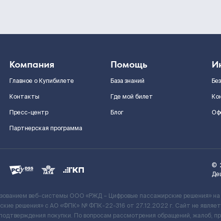
Компания
Помощь
И
Главное о Купибилете
База знаний
Бе
Контакты
Где мой билет
Ко
Пресс-центр
Блог
Оф
Партнерская программа
©
Де
ьзованием веб-системы ООО «РЖД – Цифровые пассажирские решения» на
кие решения» c АО «ФПК» № ФПК-22-316 от 27.12.2022 г. Сайт не явля
 подтверждения покупки. По вопросам рассмотрения обращений, жалоб, п