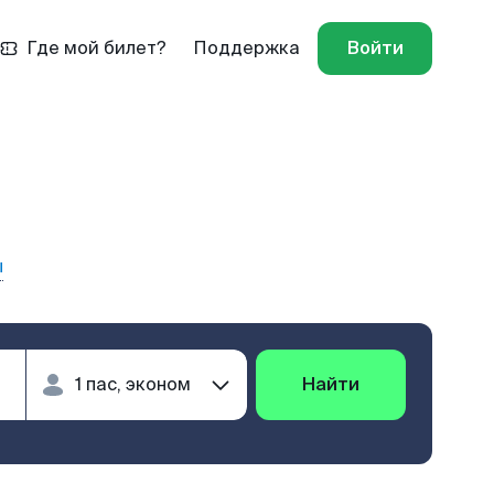
Где мой билет?
Поддержка
Войти
й
ы
Найти