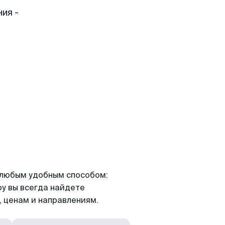
ия -
и
я любым удобным способом:
ру вы всегда найдете
 ценам и направлениям.