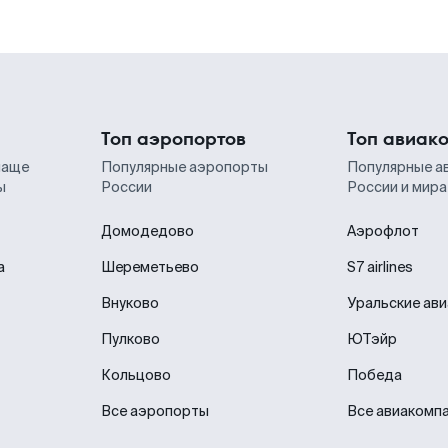
Топ аэропортов
Топ авиак
чаще
Популярные аэропорты
Популярные а
ы
России
России и мира
Домодедово
Аэрофлот
а
Шереметьево
S7 airlines
Внуково
Уральские ав
Пулково
ЮТэйр
Кольцово
Победа
Все аэропорты
Все авиакомп