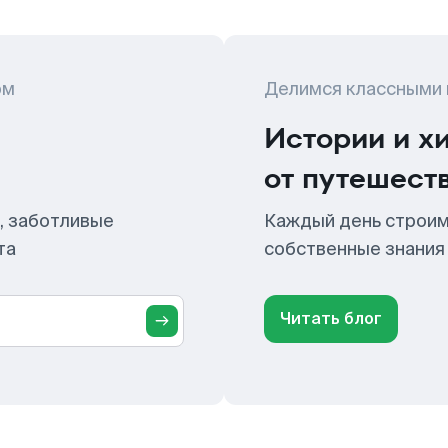
ом
Делимся классными
Истории и х
от путешест
, заботливые
Каждый день строим
та
собственные знания
Читать блог