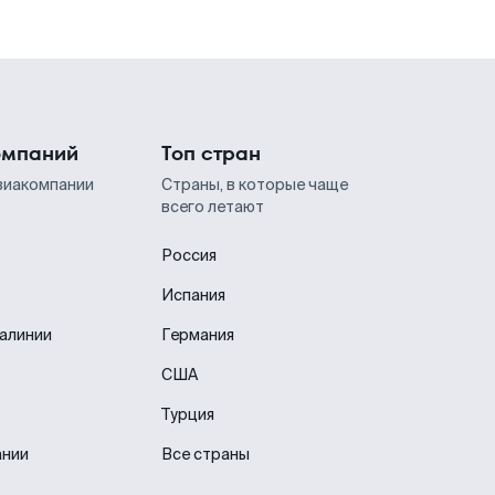
омпаний
Топ стран
виакомпании
Страны, в которые чаще
всего летают
Россия
Испания
иалинии
Германия
США
Турция
ании
Все страны