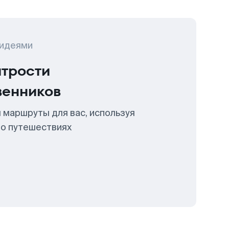
 идеями
итрости
венников
 маршруты для вас, используя
 о путешествиях