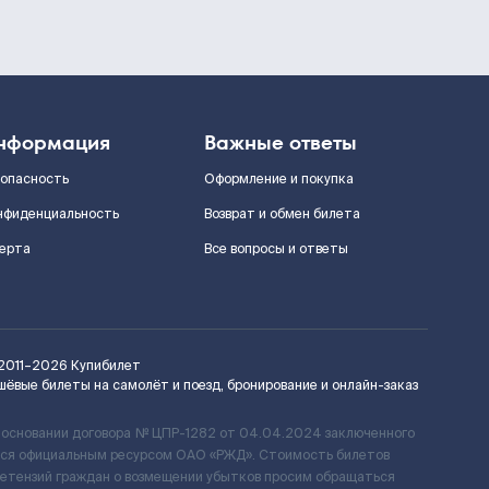
нформация
Важные ответы
зопасность
Оформление и покупка
нфиденциальность
Возврат и обмен билета
ерта
Все вопросы и ответы
2011–2026
Купибилет
шёвые билеты на самолёт и поезд, бронирование и онлайн-заказ
 основании договора № ЦПР-1282 от 04.04.2024 заключенного
ется официальным ресурсом ОАО «РЖД». Стоимость билетов
ретензий граждан о возмещении убытков просим обращаться