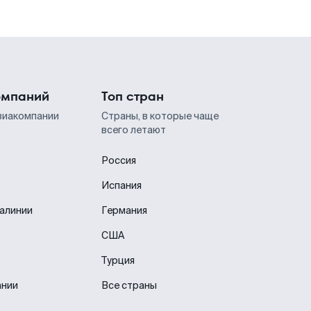
омпаний
Топ стран
виакомпании
Страны, в которые чаще
всего летают
Россия
Испания
иалинии
Германия
США
Турция
ании
Все страны