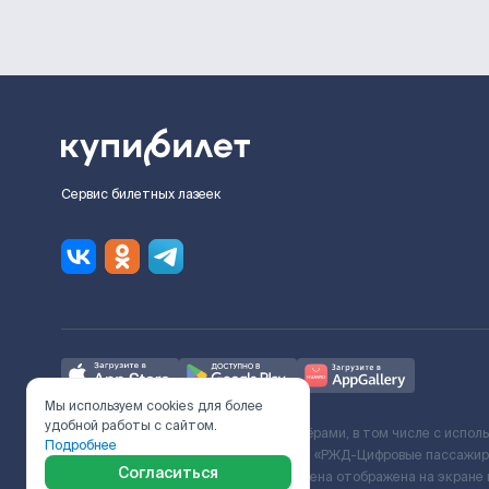
Сервис билетных лазеек
Мы используем cookies для более
удобной работы с сайтом.
Ж/Д билеты предоставляются партнёрами, в том числе с испол
Подробнее
с Поставщиком услуг и Договора ООО «РЖД-Цифровые пассажирс
Согласиться
включает сервисный сбор. Итоговая цена отображена на экране