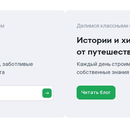
ом
Делимся классными
Истории и х
от путешест
, заботливые
Каждый день строим
та
собственные знания
Читать блог