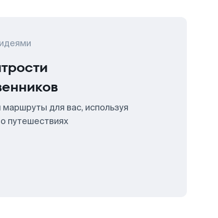
 идеями
итрости
венников
 маршруты для вас, используя
 о путешествиях