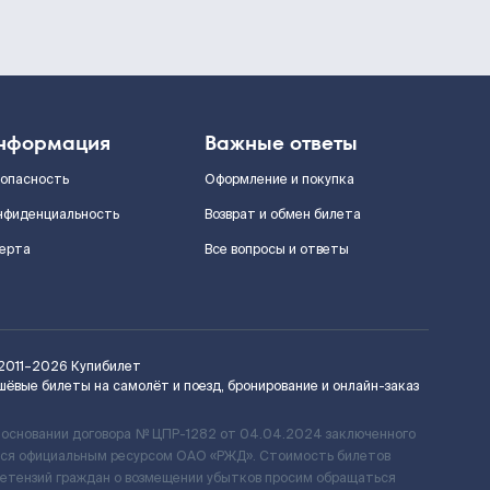
нформация
Важные ответы
зопасность
Оформление и покупка
нфиденциальность
Возврат и обмен билета
ерта
Все вопросы и ответы
2011–2026
Купибилет
шёвые билеты на самолёт и поезд, бронирование и онлайн-заказ
 основании договора № ЦПР-1282 от 04.04.2024 заключенного
ется официальным ресурсом ОАО «РЖД». Стоимость билетов
ретензий граждан о возмещении убытков просим обращаться