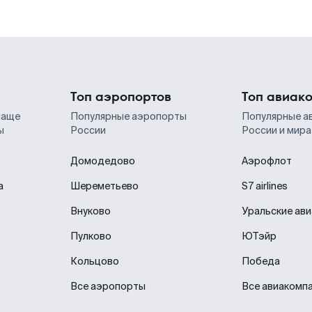
Топ аэропортов
Топ авиак
чаще
Популярные аэропорты
Популярные а
ы
России
России и мира
Домодедово
Аэрофлот
а
Шереметьево
S7 airlines
Внуково
Уральские ав
Пулково
ЮТэйр
Кольцово
Победа
Все аэропорты
Все авиакомп