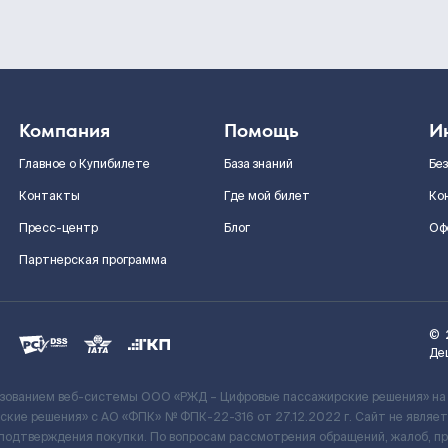
Компания
Помощь
И
Главное о Купибилете
База знаний
Бе
Контакты
Где мой билет
Ко
Пресс-центр
Блог
Оф
Партнерская программа
©
Де
ьзованием веб-системы ООО «РЖД – Цифровые пассажирские решения» на
кие решения» c АО «ФПК» № ФПК-22-316 от 27.12.2022 г. Сайт не явля
 подтверждения покупки. По вопросам рассмотрения обращений, жалоб, п