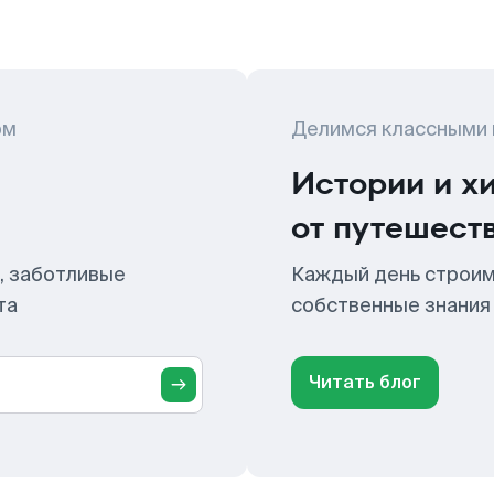
ом
Делимся классными
Истории и х
от путешест
, заботливые
Каждый день строим
та
собственные знания
Читать блог