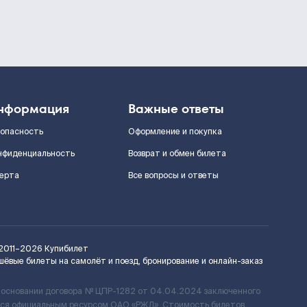
нформация
Важные ответы
зопасность
Оформление и покупка
нфиденциальность
Возврат и обмен билета
ерта
Все вопросы и ответы
2011–2026
Купибилет
шёвые билеты на самолёт и поезд, бронирование и онлайн-заказ
 основании договора № ЦПР-1282 от 04.04.2024 заключенного
ется официальным ресурсом ОАО «РЖД». Стоимость билетов