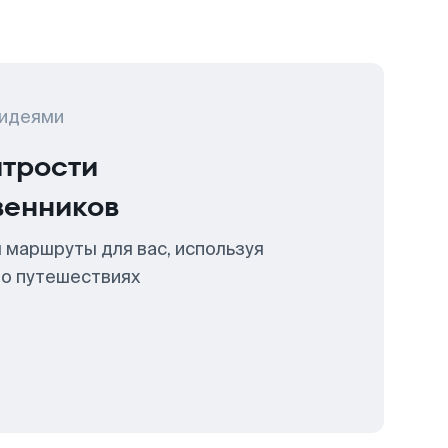
 идеями
итрости
венников
 маршруты для вас, используя
 о путешествиях