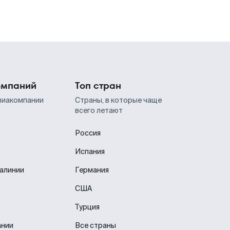
омпаний
Топ стран
виакомпании
Страны, в которые чаще
всего летают
Россия
Испания
иалинии
Германия
США
Турция
ании
Все страны