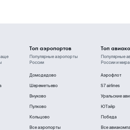
Топ аэропортов
Топ авиак
чаще
Популярные аэропорты
Популярные а
ы
России
России и мира
Домодедово
Аэрофлот
а
Шереметьево
S7 airlines
Внуково
Уральские ав
Пулково
ЮТэйр
Кольцово
Победа
Все аэропорты
Все авиакомп