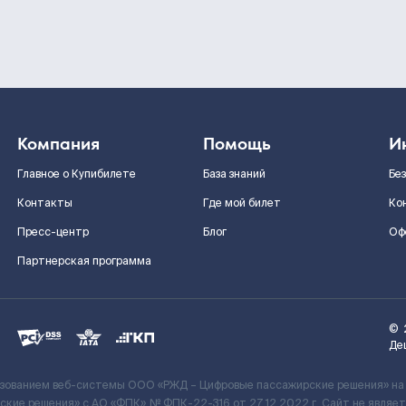
Компания
Помощь
И
Главное о Купибилете
База знаний
Бе
Контакты
Где мой билет
Ко
Пресс-центр
Блог
Оф
Партнерская программа
©
Де
ьзованием веб-системы ООО «РЖД – Цифровые пассажирские решения» на
кие решения» c АО «ФПК» № ФПК-22-316 от 27.12.2022 г. Сайт не явля