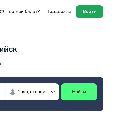
Где мой билет?
Поддержка
Войти
сийск
ы
Найти