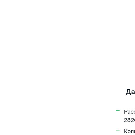
Да
Рас
282
Кол