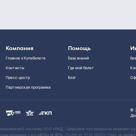
Компания
Помощь
И
Главное о Купибилете
База знаний
Бе
Контакты
Где мой билет
Ко
Пресс-центр
Блог
Оф
Партнерская программа
©
Де
ьзованием веб-системы ООО «РЖД – Цифровые пассажирские решения» на
кие решения» c АО «ФПК» № ФПК-22-316 от 27.12.2022 г. Сайт не явля