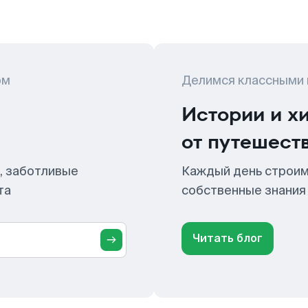
ом
Делимся классными
Истории и х
от путешест
, заботливые
Каждый день строим
та
собственные знания
Читать блог