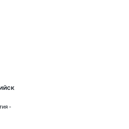
ийск
тия -