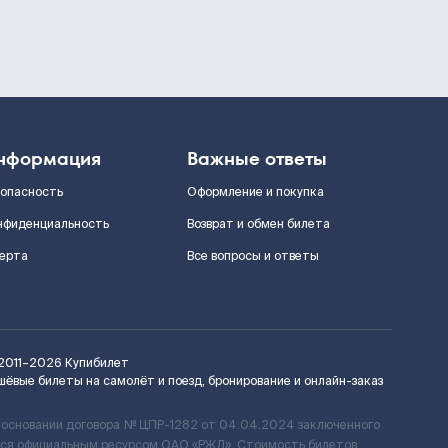
нформация
Важные ответы
зопасность
Оформление и покупка
нфиденциальность
Возврат и обмен билета
ерта
Все вопросы и ответы
2011–2026
Купибилет
шёвые билеты на самолёт и поезд, бронирование и онлайн-заказ
 основании договора № ЦПР-1282 от 04.04.2024 заключенного
ется официальным ресурсом ОАО «РЖД». Стоимость билетов