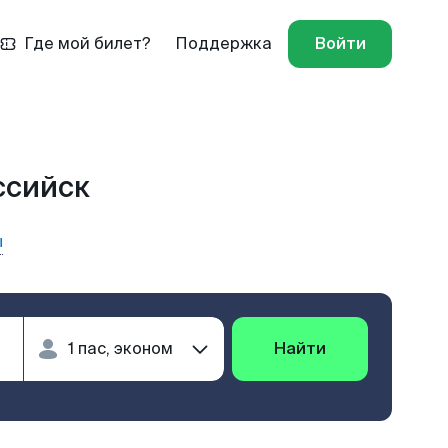
Где мой билет?
Поддержка
Войти
ссийск
ы
Найти