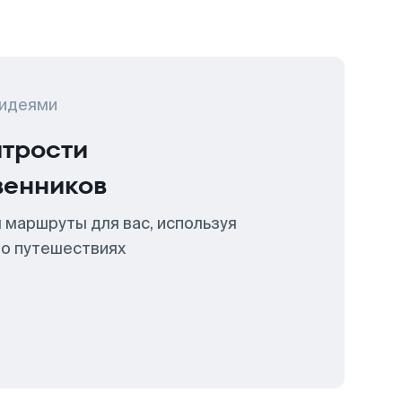
 идеями
итрости
венников
 маршруты для вас, используя
 о путешествиях