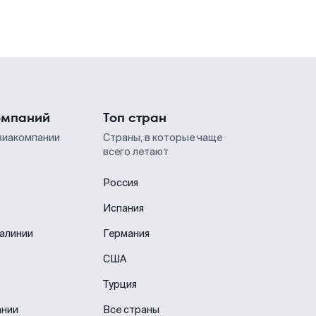
омпаний
Топ стран
виакомпании
Страны, в которые чаще
всего летают
Россия
Испания
иалинии
Германия
США
Турция
ании
Все страны