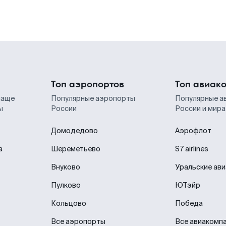
Топ аэропортов
Топ авиак
чаще
Популярные аэропорты
Популярные а
ы
России
России и мира
Домодедово
Аэрофлот
а
Шереметьево
S7 airlines
Внуково
Уральские ав
Пулково
ЮТэйр
Кольцово
Победа
Все аэропорты
Все авиакомп