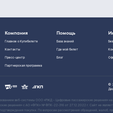
Компания
Помощь
И
Главное о Купибилете
База знаний
Бе
Контакты
Где мой билет
Ко
Пресс-центр
Блог
Оф
Партнерская программа
©
Де
ьзованием веб-системы ООО «РЖД – Цифровые пассажирские решения» на
кие решения» c АО «ФПК» № ФПК-22-316 от 27.12.2022 г. Сайт не явля
 подтверждения покупки. По вопросам рассмотрения обращений, жалоб, п