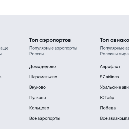
Топ аэропортов
Топ авиак
чаще
Популярные аэропорты
Популярные а
ы
России
России и мира
Домодедово
Аэрофлот
а
Шереметьево
S7 airlines
Внуково
Уральские ав
Пулково
ЮТэйр
Кольцово
Победа
Все аэропорты
Все авиакомп