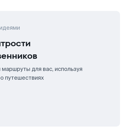
 идеями
итрости
венников
 маршруты для вас, используя
 о путешествиях