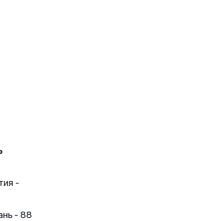
ь
тия -
нь - 88