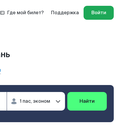
Где мой билет?
Поддержка
Войти
ань
ы
Найти