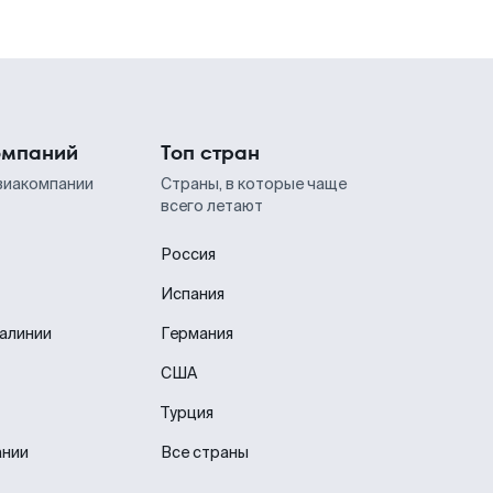
омпаний
Топ стран
виакомпании
Страны, в которые чаще
всего летают
Россия
Испания
иалинии
Германия
США
Турция
ании
Все страны