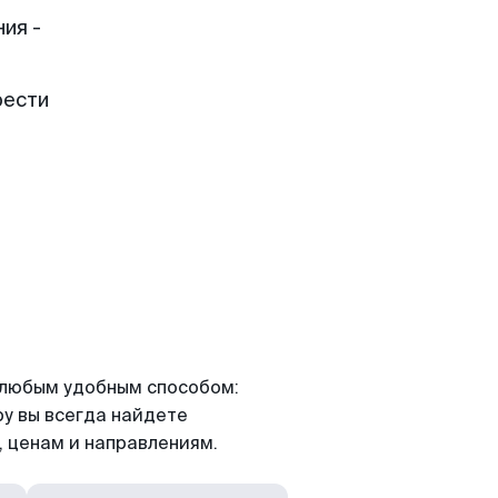
ия -
рести
я любым удобным способом:
ру вы всегда найдете
 ценам и направлениям.