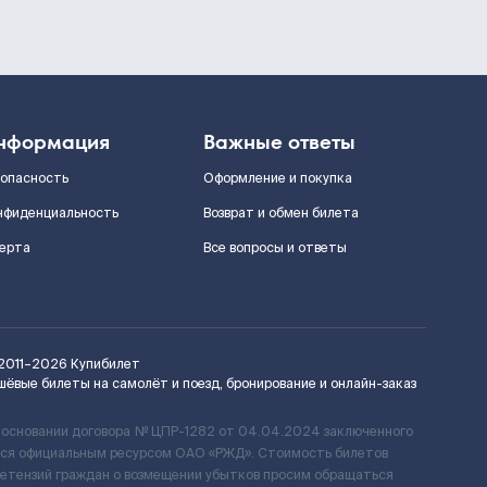
нформация
Важные ответы
зопасность
Оформление и покупка
нфиденциальность
Возврат и обмен билета
ерта
Все вопросы и ответы
2011–2026
Купибилет
шёвые билеты на самолёт и поезд, бронирование и онлайн-заказ
 основании договора № ЦПР-1282 от 04.04.2024 заключенного
ется официальным ресурсом ОАО «РЖД». Стоимость билетов
ретензий граждан о возмещении убытков просим обращаться