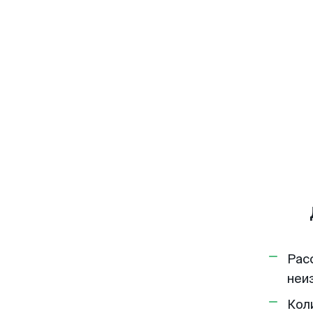
Рас
неи
Кол