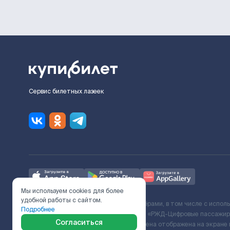
Сервис билетных лазеек
Мы используем cookies для более
удобной работы с сайтом.
Ж/Д билеты предоставляются партнёрами, в том числе с испол
Подробнее
с Поставщиком услуг и Договора ООО «РЖД-Цифровые пассажирс
Согласиться
включает сервисный сбор. Итоговая цена отображена на экране