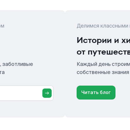
ом
Делимся классными
Истории и х
от путешест
, заботливые
Каждый день строим
та
собственные знания
Читать блог