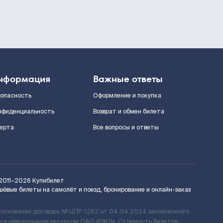
нформация
Важные ответы
зопасность
Оформление и покупка
нфиденциальность
Возврат и обмен билета
ерта
Все вопросы и ответы
2011–2026
Купибилет
шёвые билеты на самолёт и поезд, бронирование и онлайн-заказ
 основании договора № ЦПР-1282 от 04.04.2024 заключенного
ется официальным ресурсом ОАО «РЖД». Стоимость билетов