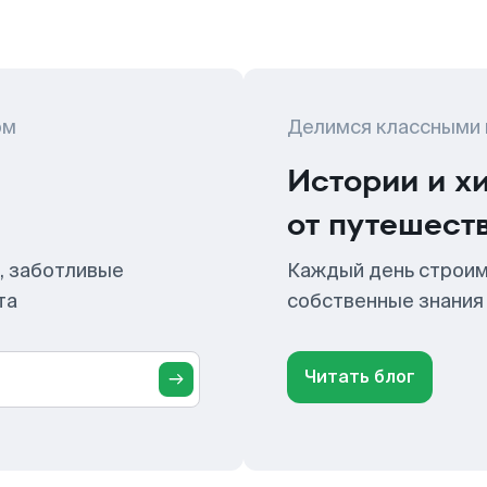
ом
Делимся классными
Истории и х
от путешест
, заботливые
Каждый день строим
та
собственные знания
Читать блог