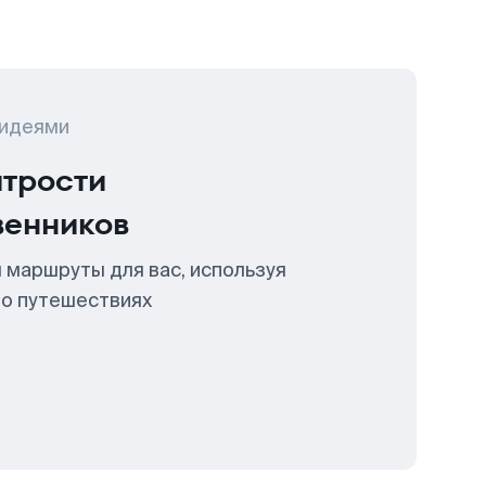
 идеями
итрости
венников
 маршруты для вас, используя
 о путешествиях