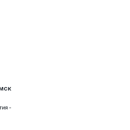
мск
тия -