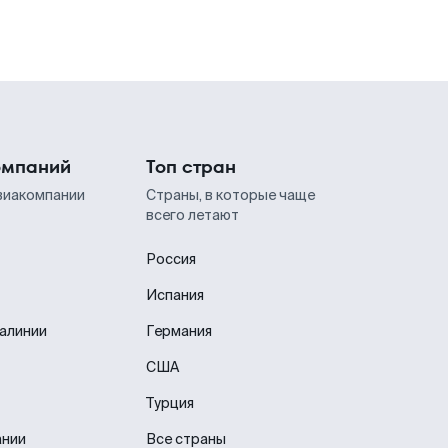
омпаний
Топ стран
виакомпании
Страны, в которые чаще
всего летают
Россия
Испания
иалинии
Германия
США
Турция
ании
Все страны