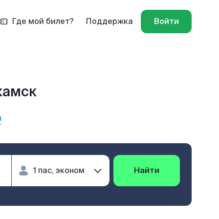
Где мой билет?
Поддержка
Войти
камск
ы
Найти