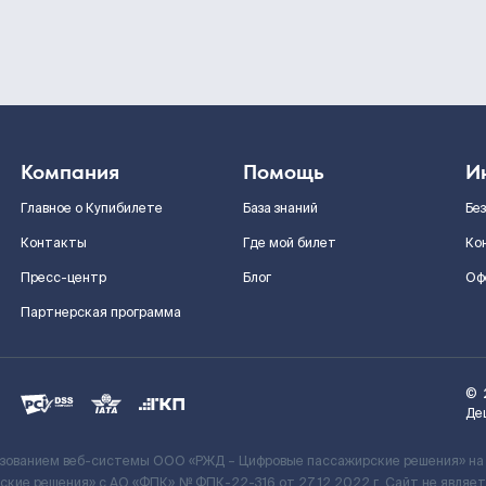
Компания
Помощь
И
Главное о Купибилете
База знаний
Бе
Контакты
Где мой билет
Ко
Пресс-центр
Блог
Оф
Партнерская программа
©
Де
ьзованием веб-системы ООО «РЖД – Цифровые пассажирские решения» на
кие решения» c АО «ФПК» № ФПК-22-316 от 27.12.2022 г. Сайт не явля