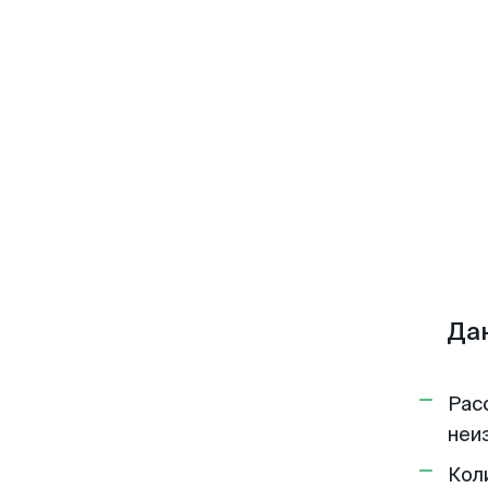
Да
Рас
неи
Кол