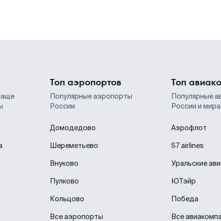
Топ аэропортов
Топ авиак
чаще
Популярные аэропорты
Популярные а
ы
России
России и мира
Домодедово
Аэрофлот
а
Шереметьево
S7 airlines
Внуково
Уральские ав
Пулково
ЮТэйр
Кольцово
Победа
Все аэропорты
Все авиакомп