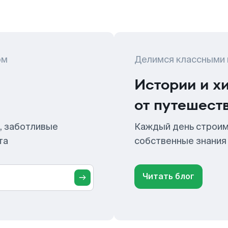
ом
Делимся классными
Истории и х
от путешест
, заботливые
Каждый день строим
та
собственные знания
Читать блог