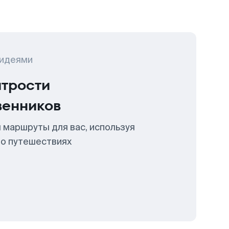
 идеями
итрости
венников
 маршруты для вас, используя
 о путешествиях