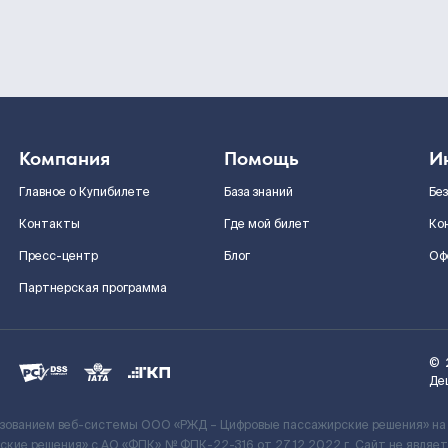
Компания
Помощь
И
Главное о Купибилете
База знаний
Бе
Контакты
Где мой билет
Ко
Пресс-центр
Блог
Оф
Партнерская программа
©
Де
ьзованием веб-системы ООО «РЖД – Цифровые пассажирские решения» на
кие решения» c АО «ФПК» № ФПК-22-316 от 27.12.2022 г. Сайт не явля