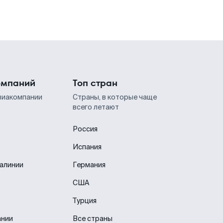
омпаний
Топ стран
виакомпании
Страны, в которые чаще
всего летают
Россия
Испания
иалинии
Германия
США
Турция
ании
Все страны