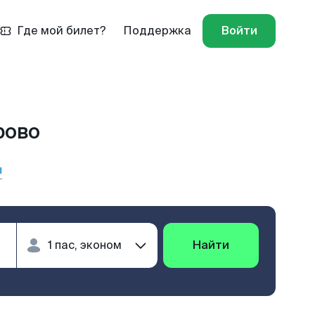
Где мой билет?
Поддержка
Войти
рово
ы
Найти