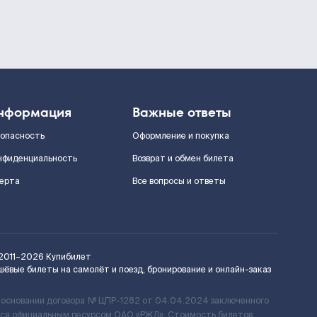
нформация
Важные ответы
зопасность
Оформление и покупка
нфиденциальность
Возврат и обмен билета
ерта
Все вопросы и ответы
2011–2026
Купибилет
шёвые билеты на самолёт и поезд, бронирование и онлайн-заказ
 основании договора № ЦПР-1282 от 04.04.2024 заключенного
ется официальным ресурсом ОАО «РЖД». Стоимость билетов