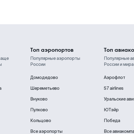
Топ аэропортов
Топ авиак
чаще
Популярные аэропорты
Популярные а
ы
России
России и мира
Домодедово
Аэрофлот
а
Шереметьево
S7 airlines
Внуково
Уральские ав
Пулково
ЮТэйр
Кольцово
Победа
Все аэропорты
Все авиакомп