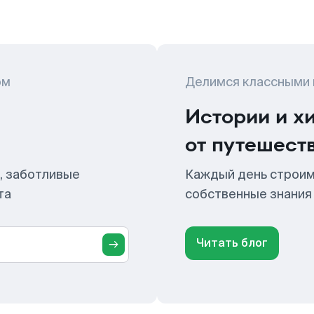
ом
Делимся классными
Истории и х
от путешест
, заботливые
Каждый день строим
та
собственные знания
Читать блог