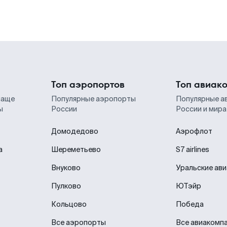
Топ аэропортов
Топ авиак
чаще
Популярные аэропорты
Популярные а
ы
России
России и мира
Домодедово
Аэрофлот
а
Шереметьево
S7 airlines
Внуково
Уральские ав
Пулково
ЮТэйр
Кольцово
Победа
Все аэропорты
Все авиакомп