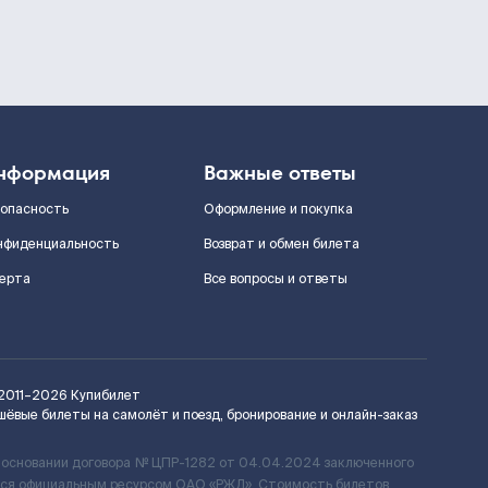
нформация
Важные ответы
зопасность
Оформление и покупка
нфиденциальность
Возврат и обмен билета
ерта
Все вопросы и ответы
2011–2026
Купибилет
шёвые билеты на самолёт и поезд, бронирование и онлайн-заказ
 основании договора № ЦПР-1282 от 04.04.2024 заключенного
ется официальным ресурсом ОАО «РЖД». Стоимость билетов