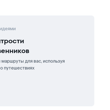
 идеями
итрости
венников
 маршруты для вас, используя
 о путешествиях