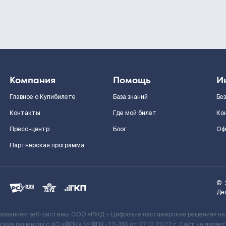
Компания
Помощь
И
Главное о Купибилете
База знаний
Бе
Контакты
Где мой билет
Ко
Пресс-центр
Блог
Оф
Партнерская программа
©
Де
ьзованием веб-системы ООО «РЖД – Цифровые пассажирские решения» на
кие решения» c АО «ФПК» № ФПК-22-316 от 27.12.2022 г. Сайт не явля