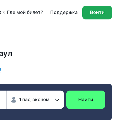
Где мой билет?
Поддержка
Войти
аул
ы
Найти