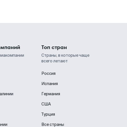
омпаний
Топ стран
виакомпании
Страны, в которые чаще
всего летают
Россия
Испания
иалинии
Германия
США
Турция
ании
Все страны