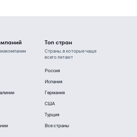
омпаний
Топ стран
виакомпании
Страны, в которые чаще
всего летают
Россия
Испания
иалинии
Германия
США
Турция
ании
Все страны