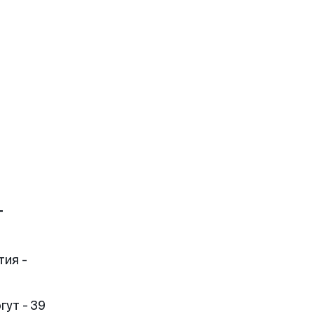
т
тия -
ут - 39