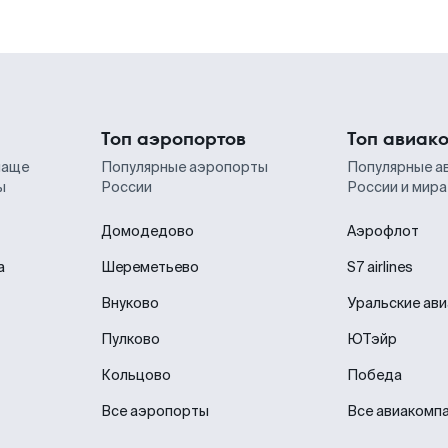
Топ аэропортов
Топ авиак
чаще
Популярные аэропорты
Популярные а
ы
России
России и мира
Домодедово
Аэрофлот
а
Шереметьево
S7 airlines
Внуково
Уральские ав
Пулково
ЮТэйр
Кольцово
Победа
Все аэропорты
Все авиакомп