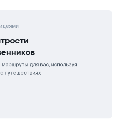
 идеями
итрости
венников
 маршруты для вас, используя
 о путешествиях