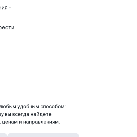
ия -
рести
я любым удобным способом:
ру вы всегда найдете
 ценам и направлениям.