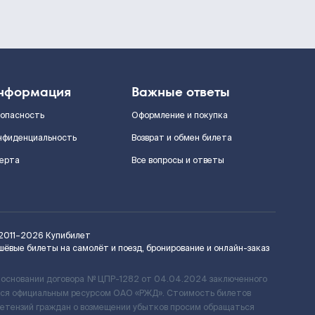
нформация
Важные ответы
зопасность
Оформление и покупка
нфиденциальность
Возврат и обмен билета
ерта
Все вопросы и ответы
2011–2026
Купибилет
шёвые билеты на самолёт и поезд, бронирование и онлайн-заказ
 основании договора № ЦПР-1282 от 04.04.2024 заключенного
ется официальным ресурсом ОАО «РЖД». Стоимость билетов
ретензий граждан о возмещении убытков просим обращаться