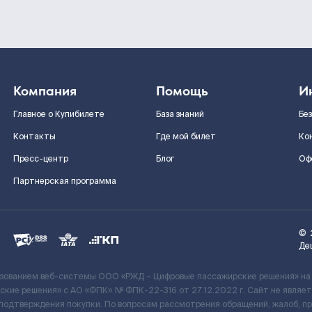
Компания
Помощь
И
Главное о Купибилете
База знаний
Бе
Контакты
Где мой билет
Ко
Пресс-центр
Блог
Оф
Партнерская программа
©
Де
ьзованием веб-системы ООО «РЖД – Цифровые пассажирские решения» на
кие решения» c АО «ФПК» № ФПК-22-316 от 27.12.2022 г. Сайт не явля
 подтверждения покупки. По вопросам рассмотрения обращений, жалоб, п