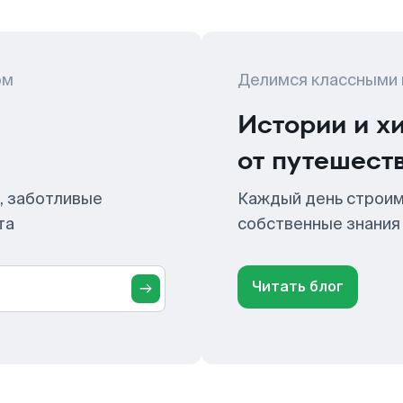
ом
Делимся классными
Истории и х
от путешест
, заботливые
Каждый день строим
та
собственные знания
Читать блог