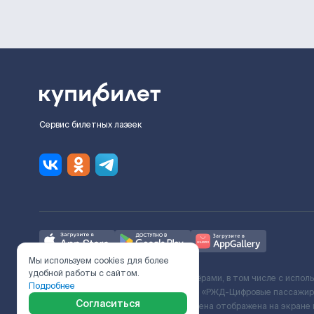
Сервис билетных лазеек
Мы используем cookies для более
удобной работы с сайтом.
Ж/Д билеты предоставляются партнёрами, в том числе с испол
Подробнее
с Поставщиком услуг и Договора ООО «РЖД-Цифровые пассажирс
Согласиться
включает сервисный сбор. Итоговая цена отображена на экране