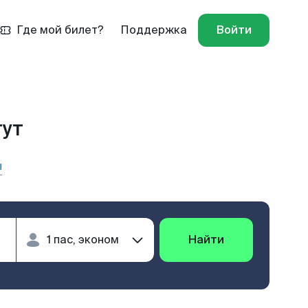
Где мой билет?
Поддержка
Войти
гут
ы
Найти