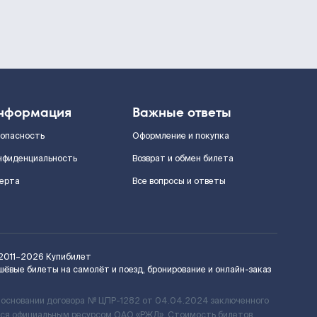
нформация
Важные ответы
зопасность
Оформление и покупка
нфиденциальность
Возврат и обмен билета
ерта
Все вопросы и ответы
2011–2026
Купибилет
шёвые билеты на самолёт и поезд, бронирование и онлайн-заказ
 основании договора № ЦПР-1282 от 04.04.2024 заключенного
ется официальным ресурсом ОАО «РЖД». Стоимость билетов