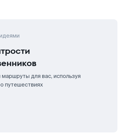
 идеями
итрости
венников
 маршруты для вас, используя
 о путешествиях