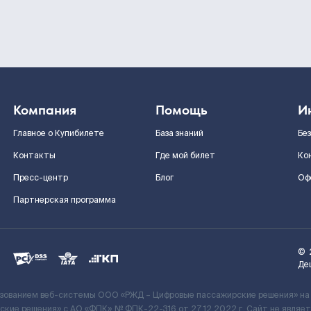
Компания
Помощь
И
Главное о Купибилете
База знаний
Бе
Контакты
Где мой билет
Ко
Пресс-центр
Блог
Оф
Партнерская программа
©
Де
ьзованием веб-системы ООО «РЖД – Цифровые пассажирские решения» на
кие решения» c АО «ФПК» № ФПК-22-316 от 27.12.2022 г. Сайт не явля