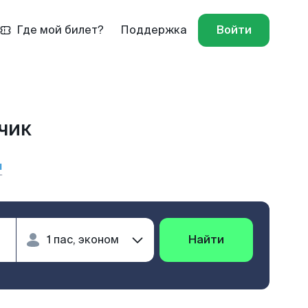
Где мой билет?
Поддержка
Войти
чик
ы
Найти