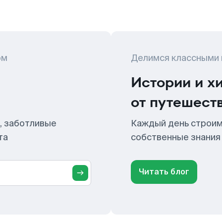
ом
Делимся классными
Истории и х
от путешест
, заботливые
Каждый день строим
та
собственные знания
Читать блог