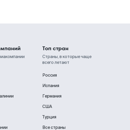
омпаний
Топ стран
виакомпании
Страны, в которые чаще
всего летают
Россия
Испания
иалинии
Германия
США
Турция
ании
Все страны