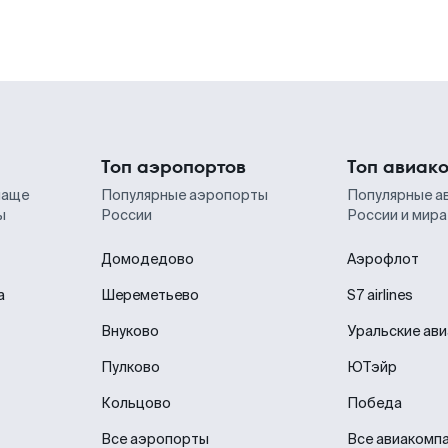
Топ аэропортов
Топ авиак
чаще
Популярные аэропорты
Популярные а
ы
России
России и мира
Домодедово
Аэрофлот
а
Шереметьево
S7 airlines
Внуково
Уральские ав
Пулково
ЮТэйр
Кольцово
Победа
Все аэропорты
Все авиакомп