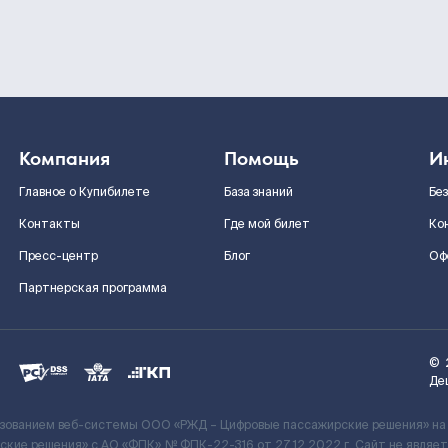
Компания
Помощь
И
Главное о Купибилете
База знаний
Бе
Контакты
Где мой билет
Ко
Пресс-центр
Блог
Оф
Партнерская программа
©
Де
ьзованием веб-системы ООО «РЖД – Цифровые пассажирские решения» на
кие решения» c АО «ФПК» № ФПК-22-316 от 27.12.2022 г. Сайт не явля