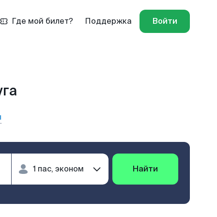
Где мой билет?
Поддержка
Войти
уга
ы
Найти