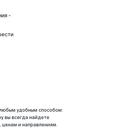
ия -
рести
я любым удобным способом:
ру вы всегда найдете
 ценам и направлениям.