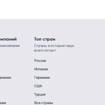
омпаний
Топ стран
виакомпании
Страны, в которые чаще
всего летают
Россия
Испания
иалинии
Германия
США
Турция
ании
Все страны