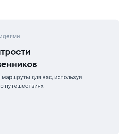
 идеями
итрости
венников
 маршруты для вас, используя
 о путешествиях