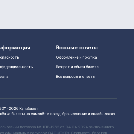
нформация
Важные ответы
зопасность
Оформление и покупка
нфиденциальность
Возврат и обмен билета
ерта
Все вопросы и ответы
2011–2026
Купибилет
шёвые билеты на самолёт и поезд, бронирование и онлайн-заказ
 основании договора № ЦПР-1282 от 04.04.2024 заключенного
ется официальным ресурсом ОАО «РЖД». Стоимость билетов