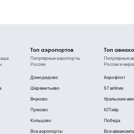
Топ аэропортов
Топ авиак
чаще
Популярные аэропорты
Популярные а
ы
России
России и мира
Домодедово
Аэрофлот
а
Шереметьево
S7 airlines
Внуково
Уральские ав
Пулково
ЮТэйр
Кольцово
Победа
Все аэропорты
Все авиакомп