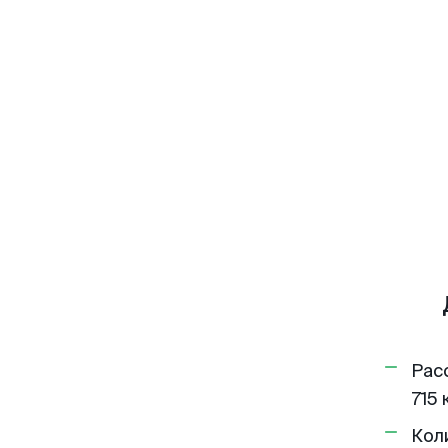
Рас
715 
Кол