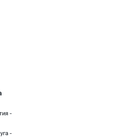
а
тия -
уга -