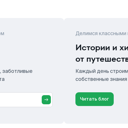
ом
Делимся классными
Истории и х
от путешест
, заботливые
Каждый день строим
та
собственные знания
Читать блог