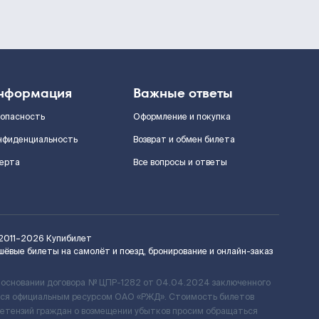
нформация
Важные ответы
зопасность
Оформление и покупка
нфиденциальность
Возврат и обмен билета
ерта
Все вопросы и ответы
2011–2026
Купибилет
шёвые билеты на самолёт и поезд, бронирование и онлайн-заказ
 основании договора № ЦПР-1282 от 04.04.2024 заключенного
ется официальным ресурсом ОАО «РЖД». Стоимость билетов
ретензий граждан о возмещении убытков просим обращаться