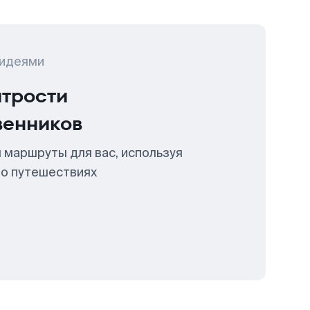
 идеями
итрости
венников
 маршруты для вас, используя
 о путешествиях