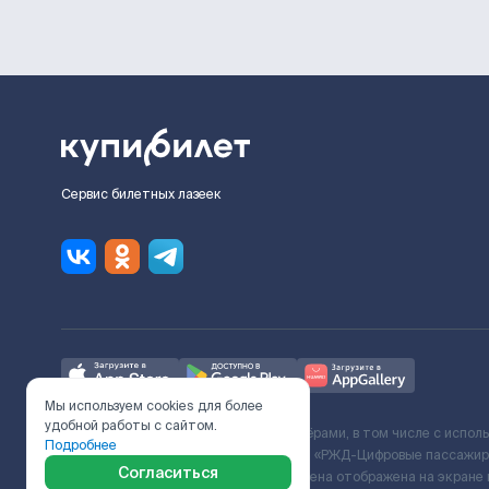
Сервис билетных лазеек
Мы используем cookies для более
удобной работы с сайтом.
Ж/Д билеты предоставляются партнёрами, в том числе с испол
Подробнее
с Поставщиком услуг и Договора ООО «РЖД-Цифровые пассажирс
Согласиться
включает сервисный сбор. Итоговая цена отображена на экране