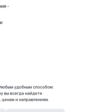
ия -
ти
я любым удобным способом:
ру вы всегда найдете
 ценам и направлениям.