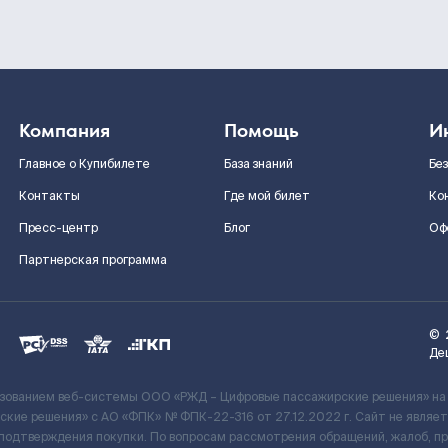
Компания
Помощь
И
Главное о Купибилете
База знаний
Бе
Контакты
Где мой билет
Ко
Пресс-центр
Блог
Оф
Партнерская программа
©
Де
ьзованием веб-системы ООО «РЖД – Цифровые пассажирские решения» на
кие решения» c АО «ФПК» № ФПК-22-316 от 27.12.2022 г. Сайт не явля
 подтверждения покупки. По вопросам рассмотрения обращений, жалоб, п