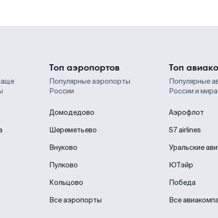
Топ аэропортов
Топ авиак
чаще
Популярные аэропорты
Популярные а
ы
России
России и мира
Домодедово
Аэрофлот
а
Шереметьево
S7 airlines
Внуково
Уральские ав
Пулково
ЮТэйр
Кольцово
Победа
Все аэропорты
Все авиакомп