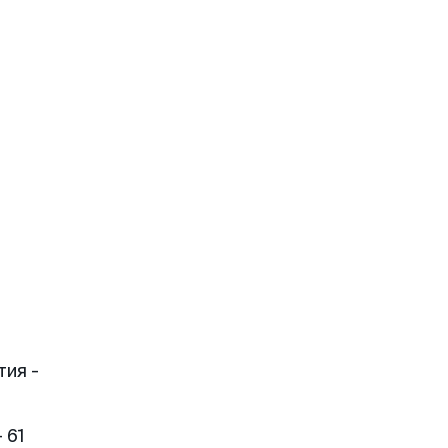
тия -
 61