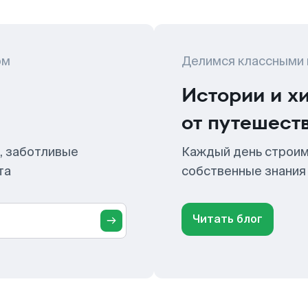
ом
Делимся классными
Истории и х
от путешест
, заботливые
Каждый день строим
та
собственные знания
Читать блог