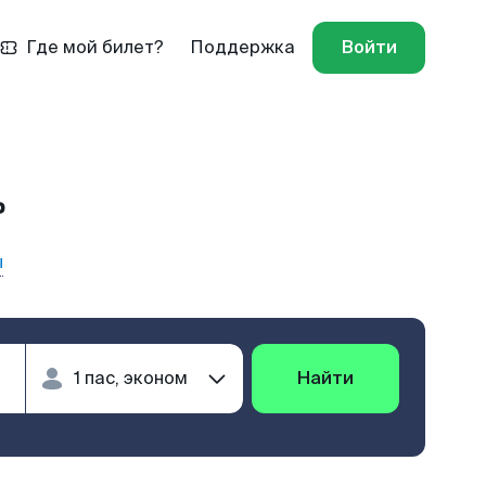
Где мой билет?
Поддержка
Войти
ь
ы
Найти