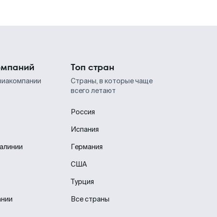
омпаний
Топ стран
виакомпании
Страны, в которые чаще
всего летают
Россия
Испания
иалинии
Германия
США
Турция
ании
Все страны