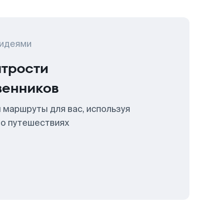
 идеями
итрости
венников
 маршруты для вас, используя
 о путешествиях