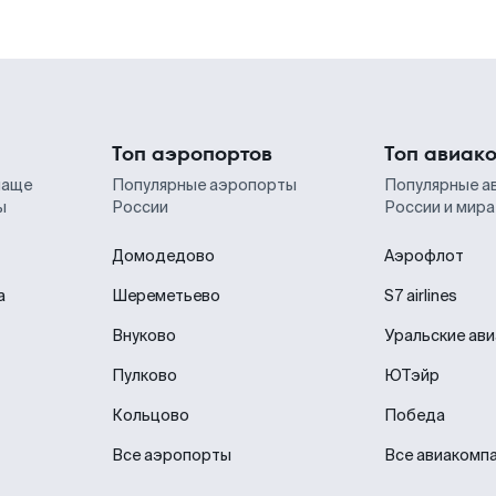
Топ аэропортов
Топ авиак
чаще
Популярные аэропорты
Популярные а
ы
России
России и мира
Домодедово
Аэрофлот
а
Шереметьево
S7 airlines
Внуково
Уральские ав
Пулково
ЮТэйр
Кольцово
Победа
Все аэропорты
Все авиакомп