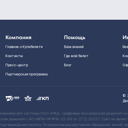
Компания
Помощь
И
Главное о Купибилете
База знаний
Бе
Контакты
Где мой билет
Ко
Пресс-центр
Блог
Оф
Партнерская программа
©
Де
ьзованием веб-системы ООО «РЖД – Цифровые пассажирские решения» на
кие решения» c АО «ФПК» № ФПК-22-316 от 27.12.2022 г. Сайт не явля
 подтверждения покупки. По вопросам рассмотрения обращений, жалоб, п