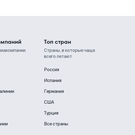
омпаний
Топ стран
виакомпании
Страны, в которые чаще
всего летают
Россия
Испания
иалинии
Германия
США
Турция
ании
Все страны