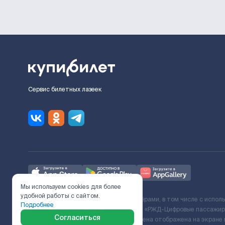
Сервис билетных лазеек
Мы используем cookies для более
удобной работы с сайтом.
Ж/Д билеты предоставляются партнёрами, в том числе с испол
Подробнее
с Поставщиком услуг и Договора ООО «РЖД-Цифровые пассажирс
Согласиться
включает сервисный сбор. Итоговая цена отображена на экране