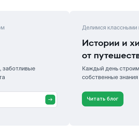
ом
Делимся классными
Истории и х
от путешест
, заботливые
Каждый день строим
та
собственные знания
Читать блог