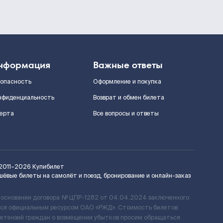
нформация
Важные ответы
зопасность
Оформление и покупка
нфиденциальность
Возврат и обмен билета
ерта
Все вопросы и ответы
2011–2026
Купибилет
шёвые билеты на самолёт и поезд, бронирование и онлайн-заказ
 основании договора № ЦПР-1282 от 04.04.2024 заключенного
ется официальным ресурсом ОАО «РЖД». Стоимость билетов
ретензий граждан о возмещении убытков просим обращаться