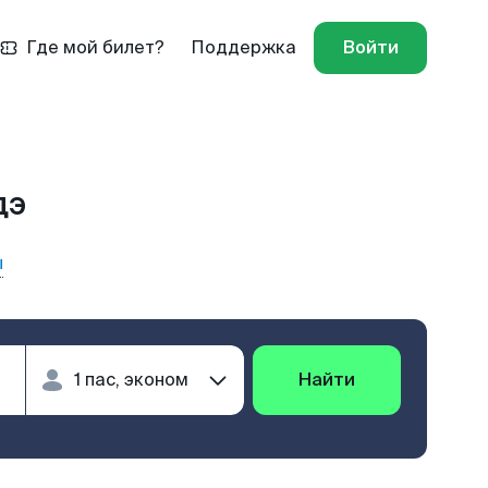
Где мой билет?
Поддержка
Войти
дэ
ы
Найти