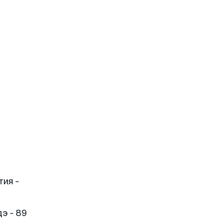
тия -
э - 89