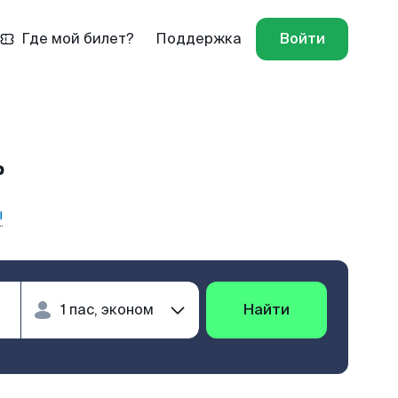
Где мой билет?
Поддержка
Войти
ь
ы
Найти