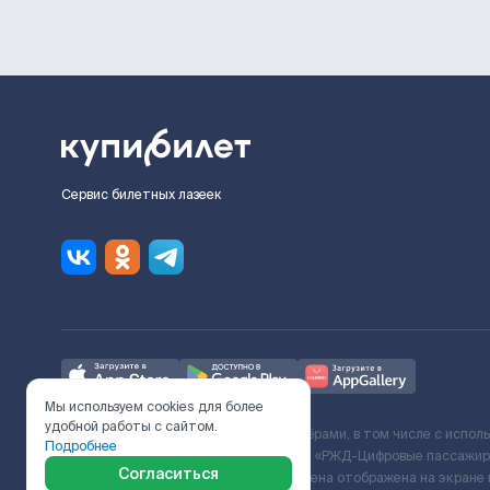
Сервис билетных лазеек
Мы используем cookies для более
удобной работы с сайтом.
Ж/Д билеты предоставляются партнёрами, в том числе с испол
Подробнее
с Поставщиком услуг и Договора ООО «РЖД-Цифровые пассажирс
Согласиться
включает сервисный сбор. Итоговая цена отображена на экране