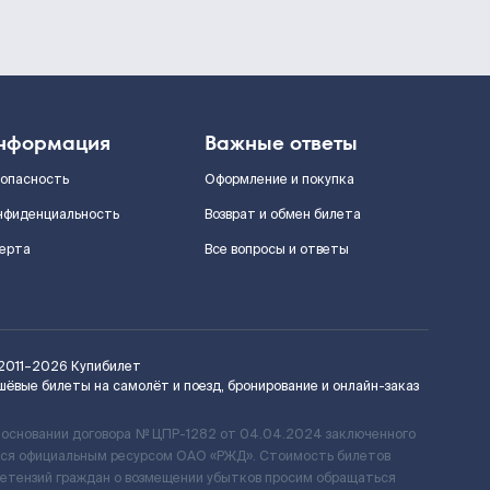
нформация
Важные ответы
зопасность
Оформление и покупка
нфиденциальность
Возврат и обмен билета
ерта
Все вопросы и ответы
2011–2026
Купибилет
шёвые билеты на самолёт и поезд, бронирование и онлайн-заказ
 основании договора № ЦПР-1282 от 04.04.2024 заключенного
ется официальным ресурсом ОАО «РЖД». Стоимость билетов
ретензий граждан о возмещении убытков просим обращаться