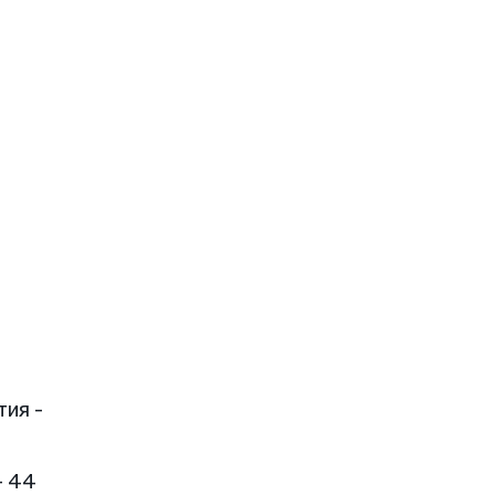
тия -
- 44