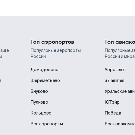
Топ аэропортов
Топ авиак
чаще
Популярные аэропорты
Популярные а
ы
России
России и мира
Домодедово
Аэрофлот
а
Шереметьево
S7 airlines
Внуково
Уральские ав
Пулково
ЮТэйр
Кольцово
Победа
Все аэропорты
Все авиакомп