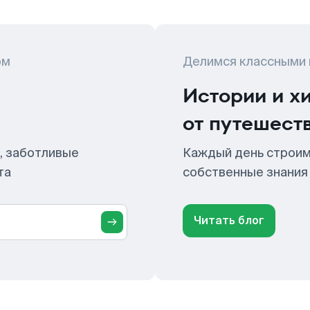
ом
Делимся классными
Истории и х
от путешест
, заботливые
Каждый день строим
та
собственные знания
Читать блог