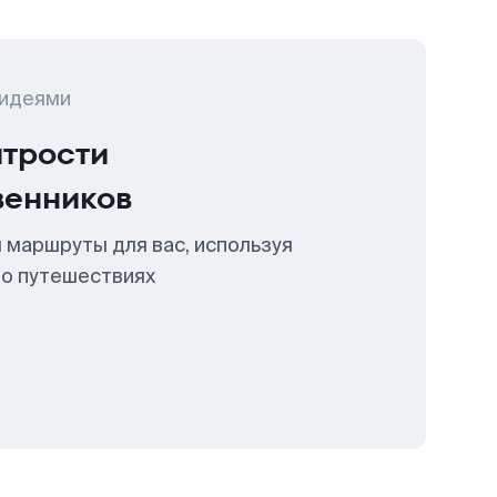
 идеями
итрости
венников
 маршруты для вас, используя
 о путешествиях