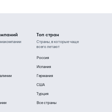
омпаний
Топ стран
виакомпании
Страны, в которые чаще
всего летают
Россия
Испания
иалинии
Германия
США
Турция
ании
Все страны