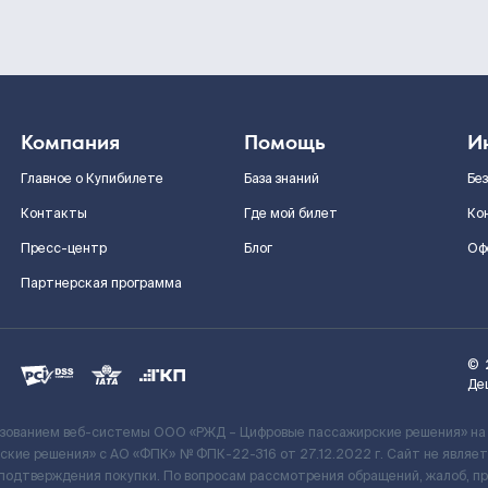
Компания
Помощь
И
Главное о Купибилете
База знаний
Бе
Контакты
Где мой билет
Ко
Пресс-центр
Блог
Оф
Партнерская программа
©
Де
ьзованием веб-системы ООО «РЖД – Цифровые пассажирские решения» на
кие решения» c АО «ФПК» № ФПК-22-316 от 27.12.2022 г. Сайт не явля
 подтверждения покупки. По вопросам рассмотрения обращений, жалоб, п