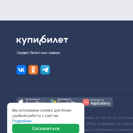
Сервис билетных лазеек
Мы используем cookies для более
удобной работы с сайтом.
Ж/Д билеты предоставляются партнёрами, в том числе с испол
Подробнее
с Поставщиком услуг и Договора ООО «РЖД-Цифровые пассажирс
Согласиться
включает сервисный сбор. Итоговая цена отображена на экране