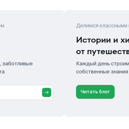
ом
Делимся классными
Истории и х
от путешест
, заботливые
Каждый день строим
та
собственные знания
Читать блог