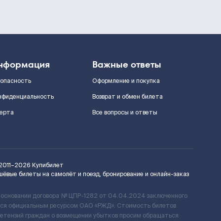
нформация
Важные ответы
зопасность
Оформление и покупка
нфиденциальность
Возврат и обмен билета
ерта
Все вопросы и ответы
2011–2026
Купибилет
шёвые билеты на самолёт и поезд, бронирование и онлайн-заказ
 основании договора № ЦПР-1282 от 04.04.2024 заключенного
ется официальным ресурсом ОАО «РЖД». Стоимость билетов
ретензий граждан о возмещении убытков просим обращаться