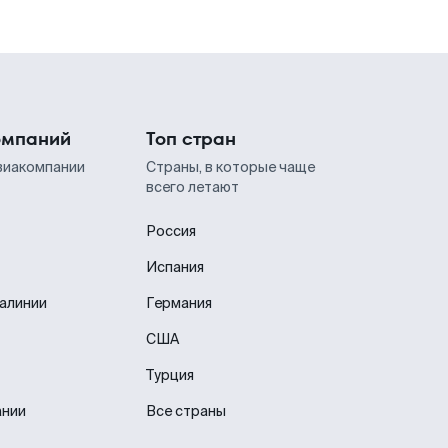
омпаний
Топ стран
виакомпании
Страны, в которые чаще
всего летают
Россия
Испания
иалинии
Германия
США
Турция
ании
Все страны