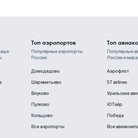
Топ аэропортов
Топ авиак
чаще
Популярные аэропорты
Популярные а
ы
России
России и мира
Домодедово
Аэрофлот
а
Шереметьево
S7 airlines
Внуково
Уральские ав
Пулково
ЮТэйр
Кольцово
Победа
Все аэропорты
Все авиакомп