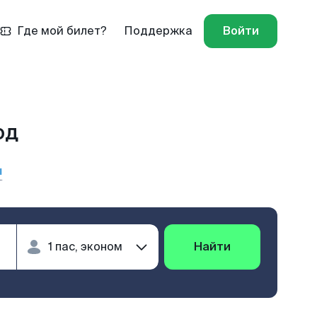
Где мой билет?
Поддержка
Войти
од
ы
Найти