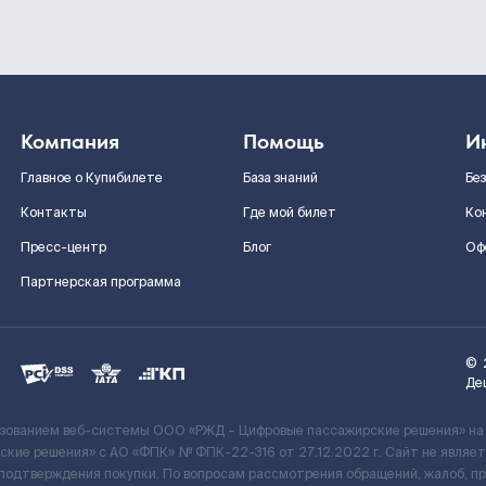
Компания
Помощь
И
Главное о Купибилете
База знаний
Бе
Контакты
Где мой билет
Ко
Пресс-центр
Блог
Оф
Партнерская программа
©
Де
ьзованием веб-системы ООО «РЖД – Цифровые пассажирские решения» на
кие решения» c АО «ФПК» № ФПК-22-316 от 27.12.2022 г. Сайт не явля
 подтверждения покупки. По вопросам рассмотрения обращений, жалоб, п