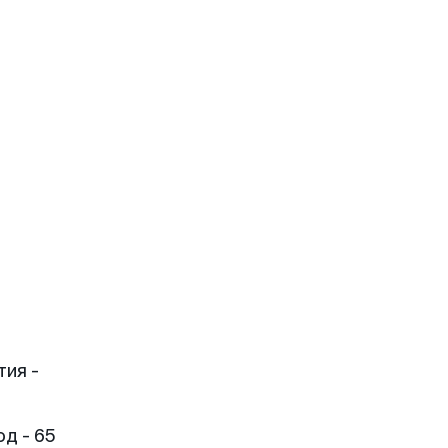
тия -
д - 65