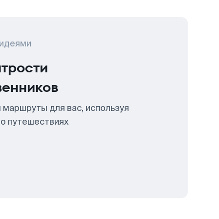
 идеями
итрости
венников
 маршруты для вас, используя
 о путешествиях