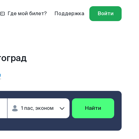
Где мой билет?
Поддержка
Войти
гоград
ы
Найти