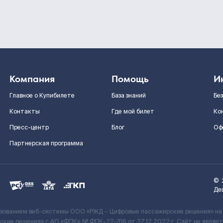
Компания
Помощь
И
Главное о Купибилете
База знаний
Бе
Контакты
Где мой билет
Ко
Пресс-центр
Блог
Оф
Партнерская программа
©
Де
ьзованием веб-системы ООО «РЖД – Цифровые пассажирские решения» на
кие решения» c АО «ФПК» № ФПК-22-316 от 27.12.2022 г. Сайт не явля