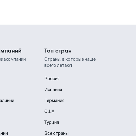
омпаний
Топ стран
виакомпании
Страны, в которые чаще
всего летают
Россия
Испания
иалинии
Германия
США
Турция
ании
Все страны