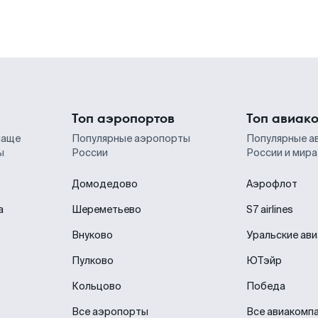
Топ аэропортов
Топ авиак
чаще
Популярные аэропорты
Популярные а
ы
России
России и мира
Домодедово
Аэрофлот
а
Шереметьево
S7 airlines
Внуково
Уральские ав
Пулково
ЮТэйр
Кольцово
Победа
Все аэропорты
Все авиакомп