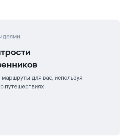
 идеями
итрости
венников
 маршруты для вас, используя
 о путешествиях