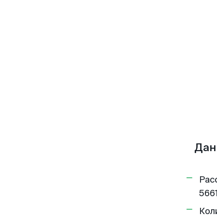
Дан
Рас
5661
Кол