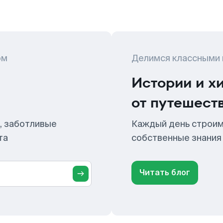
ом
Делимся классными
Истории и х
от путешест
, заботливые
Каждый день строим
та
собственные знания
Читать блог