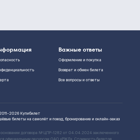
нформация
Важные ответы
зопасность
Оформление и покупка
нфиденциальность
Возврат и обмен билета
ерта
Все вопросы и ответы
2011–2026
Купибилет
шёвые билеты на самолёт и поезд, бронирование и онлайн-заказ
 основании договора № ЦПР-1282 от 04.04.2024 заключенного
ется официальным ресурсом ОАО «РЖД». Стоимость билетов