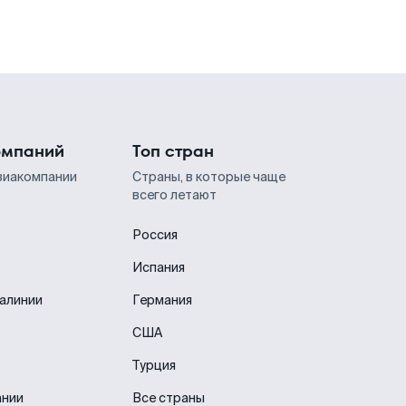
омпаний
Топ стран
виакомпании
Страны, в которые чаще
всего летают
Россия
Испания
иалинии
Германия
США
Турция
ании
Все страны