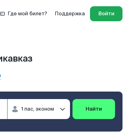
Где мой билет?
Поддержка
Войти
икавказ
ы
Найти