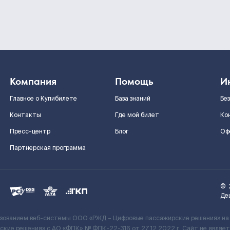
Компания
Помощь
И
Главное о Купибилете
База знаний
Бе
Контакты
Где мой билет
Ко
Пресс-центр
Блог
Оф
Партнерская программа
©
Де
ьзованием веб-системы ООО «РЖД – Цифровые пассажирские решения» на
кие решения» c АО «ФПК» № ФПК-22-316 от 27.12.2022 г. Сайт не явля