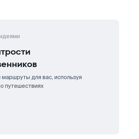
 идеями
итрости
венников
 маршруты для вас, используя
 о путешествиях