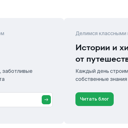
ом
Делимся классными
Истории и х
от путешест
, заботливые
Каждый день строим
та
собственные знания
Читать блог