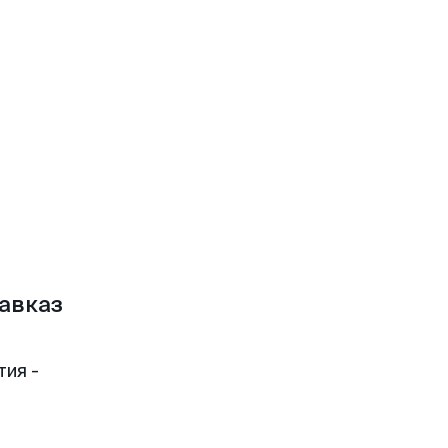
авказ
тия -