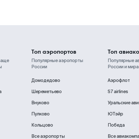
Топ аэропортов
Топ авиак
чаще
Популярные аэропорты
Популярные а
ы
России
России и мира
Домодедово
Аэрофлот
а
Шереметьево
S7 airlines
Внуково
Уральские ав
Пулково
ЮТэйр
Кольцово
Победа
Все аэропорты
Все авиакомп