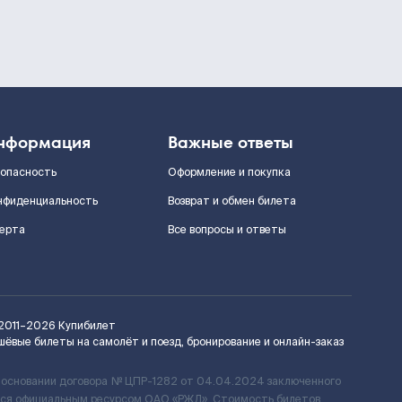
нформация
Важные ответы
зопасность
Оформление и покупка
нфиденциальность
Возврат и обмен билета
ерта
Все вопросы и ответы
2011–2026
Купибилет
шёвые билеты на самолёт и поезд, бронирование и онлайн-заказ
 основании договора № ЦПР-1282 от 04.04.2024 заключенного
ется официальным ресурсом ОАО «РЖД». Стоимость билетов