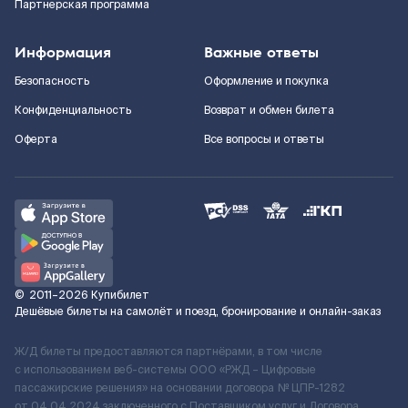
Партнерская программа
Информация
Важные ответы
Безопасность
Оформление и покупка
Конфиденциальность
Возврат и обмен билета
Оферта
Все вопросы и ответы
©
2011–2026
Купибилет
Дешёвые билеты на самолёт и поезд, бронирование и онлайн-заказ
Ж/Д билеты предоставляются партнёрами, в том числе
с использованием веб-системы ООО «РЖД – Цифровые
пассажирские решения» на основании договора № ЦПР-1282
от 04.04.2024 заключенного с Поставщиком услуг и Договора