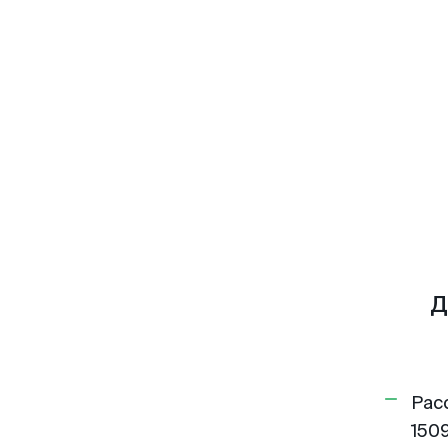
Д
Рас
1509