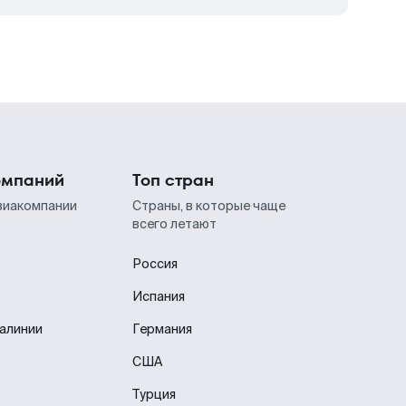
омпаний
Топ стран
виакомпании
Страны, в которые чаще
всего летают
Россия
Испания
иалинии
Германия
США
Турция