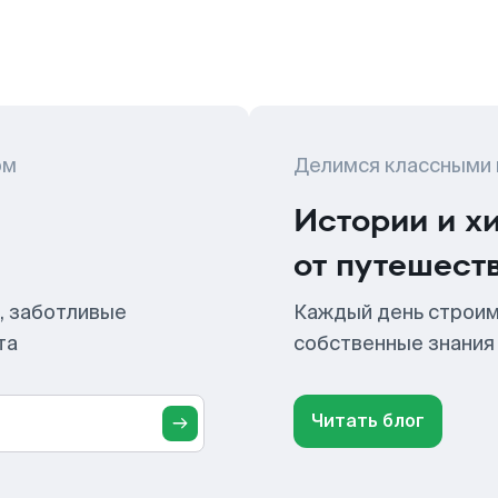
ом
Делимся классными
Истории и х
от путешест
, заботливые
Каждый день строим
та
собственные знания
Читать блог