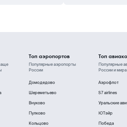
Топ аэропортов
Топ авиак
чаще
Популярные аэропорты
Популярные а
ы
России
России и мира
Домодедово
Аэрофлот
а
Шереметьево
S7 airlines
Внуково
Уральские ав
Пулково
ЮТэйр
Кольцово
Победа