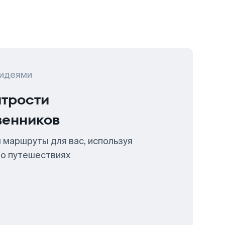
 идеями
итрости
венников
 маршруты для вас, используя
 о путешествиях