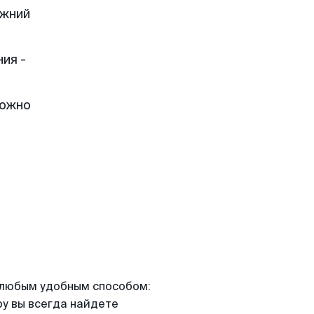
ижний
ия -
можно
я любым удобным способом:
ру вы всегда найдете