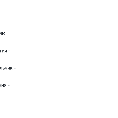
ик
тия -
льчик -
ия -