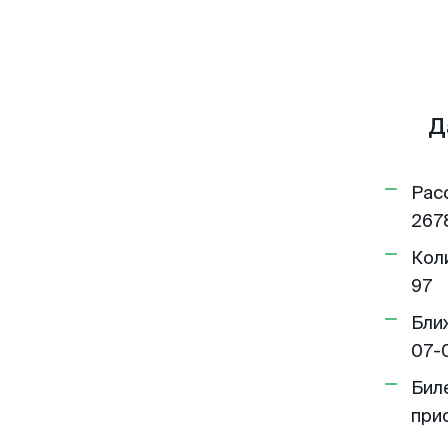
Д
Рас
267
Кол
97
Бли
07-
Бил
при