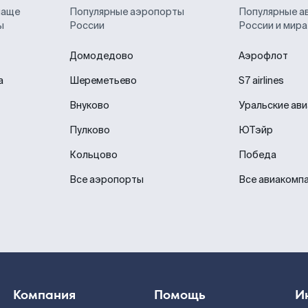
чаще
Популярные аэропорты
Популярные а
ы
России
России и мира
Домодедово
Аэрофлот
а
Шереметьево
S7 airlines
Внуково
Уральские ав
Пулково
ЮТэйр
Кольцово
Победа
Все аэропорты
Все авиакомп
Компания
Помощь
И