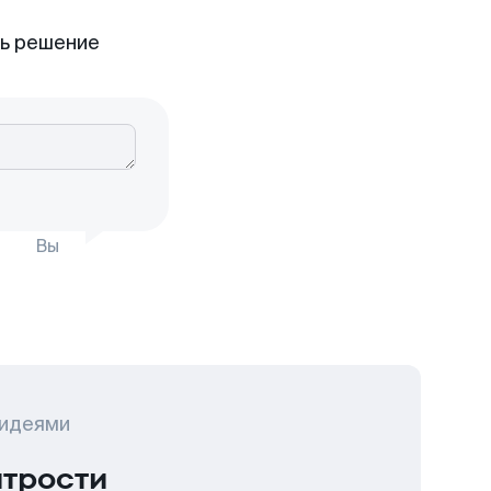
ть решение
Вы
 идеями
итрости