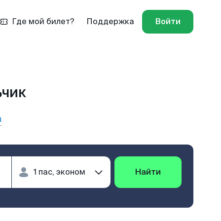
Где мой билет?
Поддержка
Войти
ьчик
ы
Найти