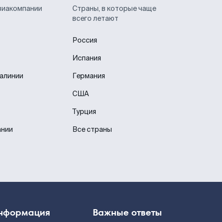
виакомпании
Страны, в которые чаще
всего летают
Россия
Испания
иалинии
Германия
США
Турция
ании
Все страны
нформация
Важные ответы