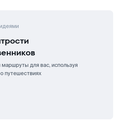
 идеями
итрости
венников
 маршруты для вас, используя
 о путешествиях