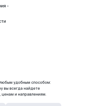
ия -
сти
я любым удобным способом:
ру вы всегда найдете
 ценам и направлениям.