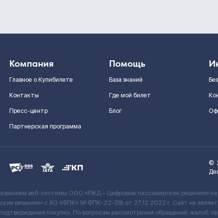
Компания
Помощь
И
Главное о Купибилете
База знаний
Бе
Контакты
Где мой билет
Ко
Пресс-центр
Блог
Оф
Партнерская программа
©
Де
ьзованием веб-системы ООО «РЖД – Цифровые пассажирские решения» на
кие решения» c АО «ФПК» № ФПК-22-316 от 27.12.2022 г. Сайт не явля
 подтверждения покупки. По вопросам рассмотрения обращений, жалоб, п