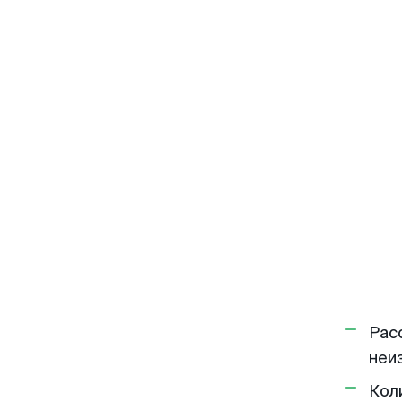
Рас
неи
Кол