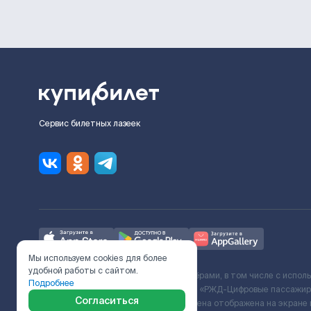
Сервис билетных лазеек
Мы используем cookies для более
удобной работы с сайтом.
Ж/Д билеты предоставляются партнёрами, в том числе с испол
Подробнее
с Поставщиком услуг и Договора ООО «РЖД-Цифровые пассажирс
Согласиться
включает сервисный сбор. Итоговая цена отображена на экране