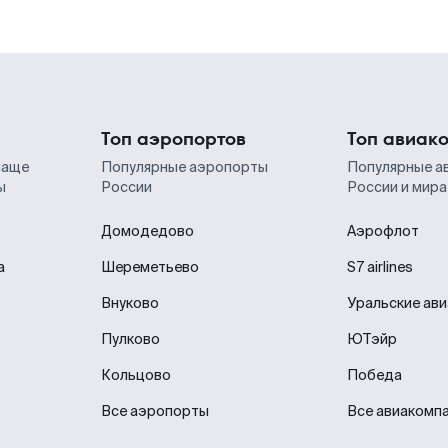
Топ аэропортов
Топ авиак
чаще
Популярные аэропорты
Популярные а
ы
России
России и мира
Домодедово
Аэрофлот
а
Шереметьево
S7 airlines
Внуково
Уральские ав
Пулково
ЮТэйр
Кольцово
Победа
Все аэропорты
Все авиакомп