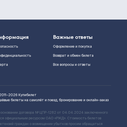
нформация
Важные ответы
зопасность
Оформление и покупка
нфиденциальность
Возврат и обмен билета
ерта
Все вопросы и ответы
2011–2026
Купибилет
шёвые билеты на самолёт и поезд, бронирование и онлайн-заказ
 основании договора № ЦПР-1282 от 04.04.2024 заключенного
ется официальным ресурсом ОАО «РЖД». Стоимость билетов
ретензий граждан о возмещении убытков просим обращаться