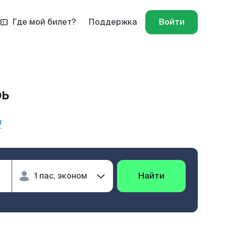
Где мой билет?
Поддержка
Войти
рь
ы
Найти