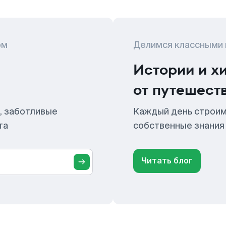
ом
Делимся классными
Истории и х
от путешест
, заботливые
Каждый день строим
та
собственные знания
Читать блог