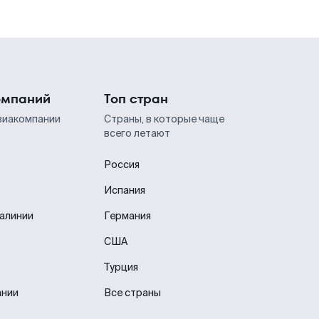
омпаний
Топ стран
виакомпании
Страны, в которые чаще
всего летают
Россия
Испания
иалинии
Германия
США
Турция
ании
Все страны