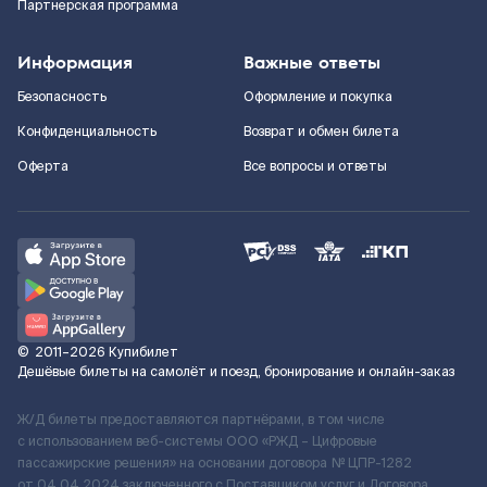
Партнерская программа
Информация
Важные ответы
Безопасность
Оформление и покупка
Конфиденциальность
Возврат и обмен билета
Оферта
Все вопросы и ответы
©
2011–2026
Купибилет
Дешёвые билеты на самолёт и поезд, бронирование и онлайн-заказ
Ж/Д билеты предоставляются партнёрами, в том числе
с использованием веб-системы ООО «РЖД – Цифровые
пассажирские решения» на основании договора № ЦПР-1282
от 04.04.2024 заключенного с Поставщиком услуг и Договора