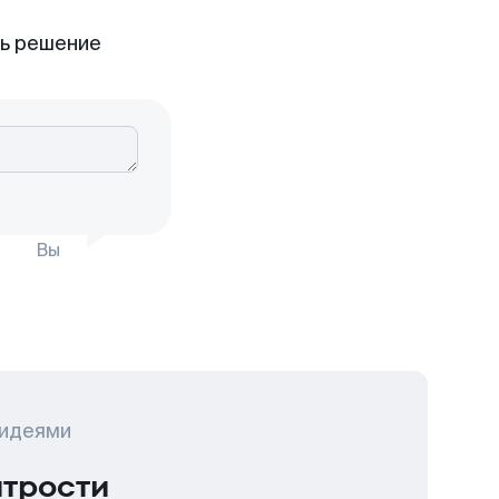
ть решение
Вы
 идеями
итрости