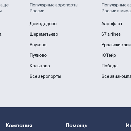
чаще
Популярные аэропорты
Популярные а
ы
России
России и мира
Домодедово
Аэрофлот
а
Шереметьево
S7 airlines
Внуково
Уральские ав
Пулково
ЮТэйр
Кольцово
Победа
Все аэропорты
Все авиакомп
Компания
Помощь
И