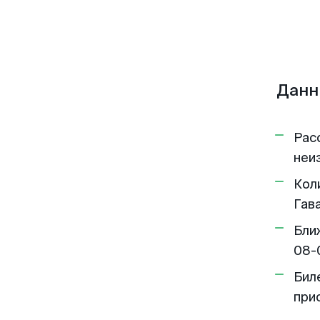
Данн
Рас
неи
Кол
Гава
Бли
08-
Бил
при