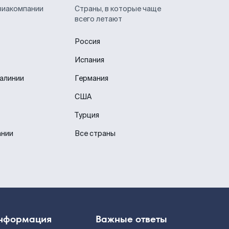
виакомпании
Страны, в которые чаще
всего летают
Россия
Испания
иалинии
Германия
США
Турция
ании
Все страны
нформация
Важные ответы