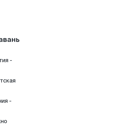
авань
тия -
етская
ия -
жно