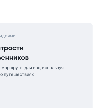
 идеями
итрости
венников
 маршруты для вас, используя
 о путешествиях