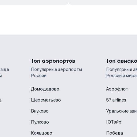
Топ аэропортов
Топ авиак
чаще
Популярные аэропорты
Популярные а
ы
России
России и мира
Домодедово
Аэрофлот
а
Шереметьево
S7 airlines
Внуково
Уральские ав
Пулково
ЮТэйр
Кольцово
Победа