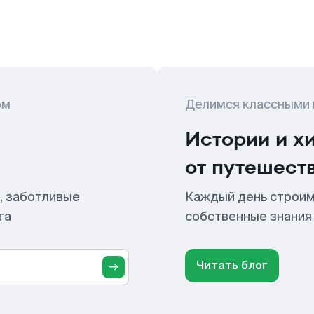
ом
Делимся классными
Истории и х
от путешест
, заботливые
Каждый день строим
та
собственные знания
Читать блог