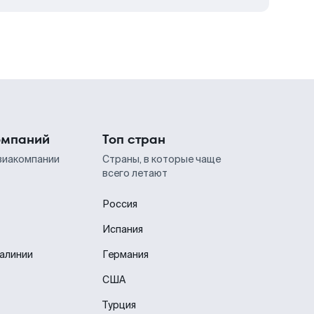
омпаний
Топ стран
виакомпании
Страны, в которые чаще
всего летают
Россия
Испания
иалинии
Германия
США
Турция