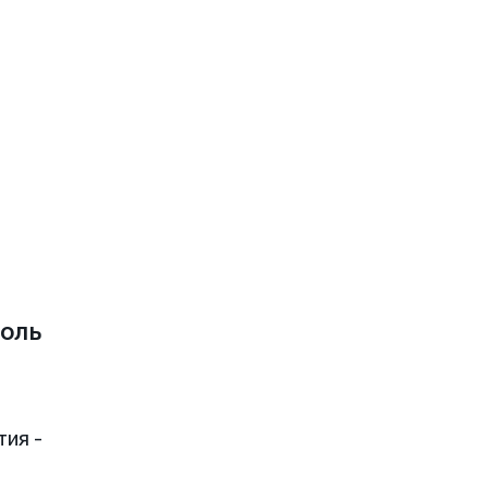
оль
тия -