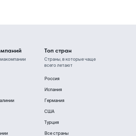
омпаний
Топ стран
виакомпании
Страны, в которые чаще
всего летают
Россия
Испания
иалинии
Германия
США
Турция
ании
Все страны