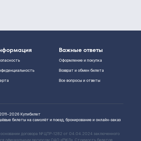
нформация
Важные ответы
зопасность
Оформление и покупка
нфиденциальность
Возврат и обмен билета
ерта
Все вопросы и ответы
2011–2026
Купибилет
шёвые билеты на самолёт и поезд, бронирование и онлайн-заказ
 основании договора № ЦПР-1282 от 04.04.2024 заключенного
ется официальным ресурсом ОАО «РЖД». Стоимость билетов