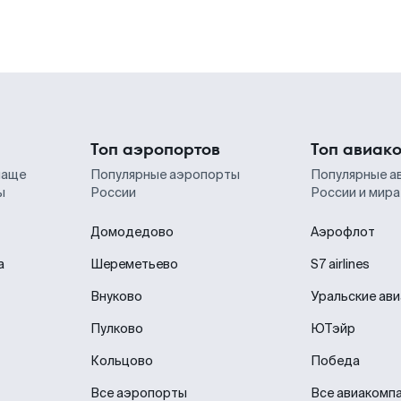
Топ аэропортов
Топ авиак
чаще
Популярные аэропорты
Популярные а
ы
России
России и мира
Домодедово
Аэрофлот
а
Шереметьево
S7 airlines
Внуково
Уральские ав
Пулково
ЮТэйр
Кольцово
Победа
Все аэропорты
Все авиакомп