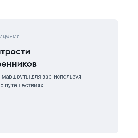
 идеями
итрости
венников
 маршруты для вас, используя
 о путешествиях