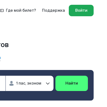
Где мой билет?
Поддержка
Войти
тов
ы
Найти