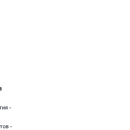
в
тия -
тов -