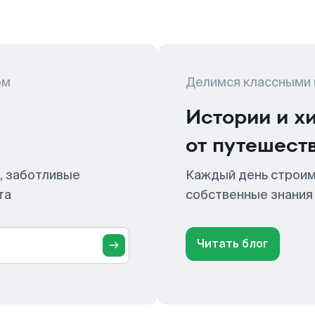
ом
Делимся классными
Истории и х
от путешест
, заботливые
Каждый день строим
та
собственные знания
Читать блог