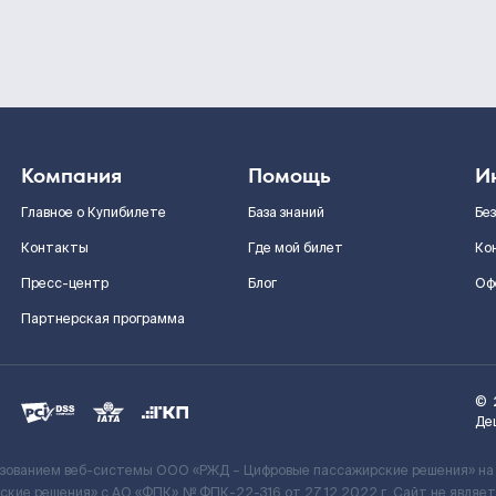
Компания
Помощь
И
Главное о Купибилете
База знаний
Бе
Контакты
Где мой билет
Ко
Пресс-центр
Блог
Оф
Партнерская программа
©
Де
ьзованием веб-системы ООО «РЖД – Цифровые пассажирские решения» на
кие решения» c АО «ФПК» № ФПК-22-316 от 27.12.2022 г. Сайт не явля