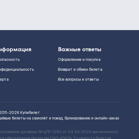
нформация
Важные ответы
зопасность
Оформление и покупка
нфиденциальность
Возврат и обмен билета
ерта
Все вопросы и ответы
2011–2026
Купибилет
шёвые билеты на самолёт и поезд, бронирование и онлайн-заказ
 основании договора № ЦПР-1282 от 04.04.2024 заключенного
ется официальным ресурсом ОАО «РЖД». Стоимость билетов