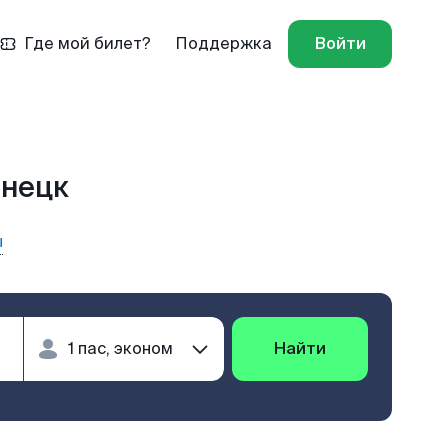
Где мой билет?
Поддержка
Войти
знецк
ы
Найти