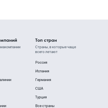
омпаний
Топ стран
виакомпании
Страны, в которые чаще
всего летают
Россия
Испания
иалинии
Германия
США
Турция
ании
Все страны