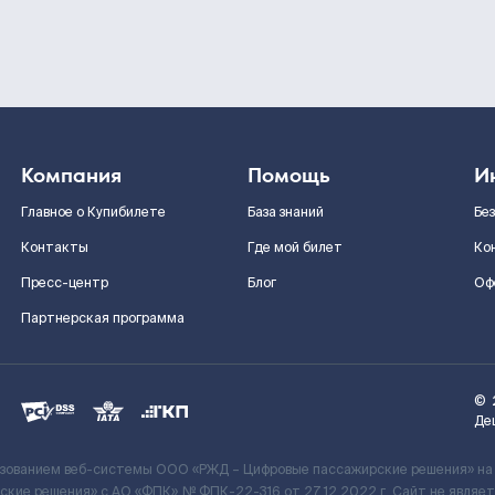
Компания
Помощь
И
Главное о Купибилете
База знаний
Бе
Контакты
Где мой билет
Ко
Пресс-центр
Блог
Оф
Партнерская программа
©
Де
ьзованием веб-системы ООО «РЖД – Цифровые пассажирские решения» на
кие решения» c АО «ФПК» № ФПК-22-316 от 27.12.2022 г. Сайт не явля