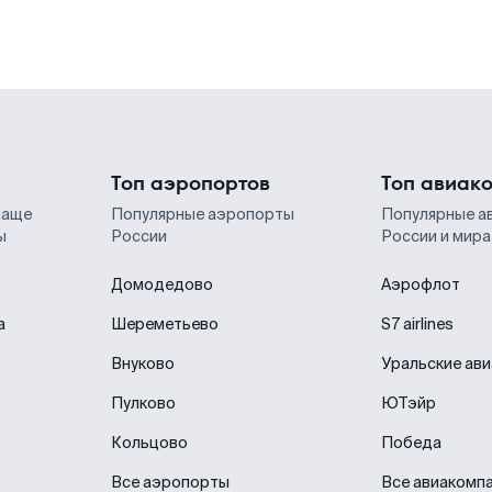
Топ аэропортов
Топ авиак
чаще
Популярные аэропорты
Популярные а
ы
России
России и мира
Домодедово
Аэрофлот
а
Шереметьево
S7 airlines
Внуково
Уральские ав
Пулково
ЮТэйр
Кольцово
Победа
Все аэропорты
Все авиакомп