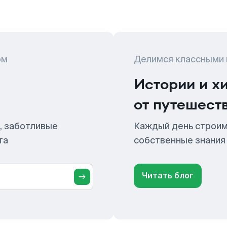
ом
Делимся классными
Истории и х
от путешест
, заботливые
Каждый день строим
та
собственные знания
Читать блог