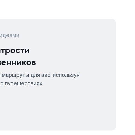
 идеями
итрости
венников
 маршруты для вас, используя
 о путешествиях