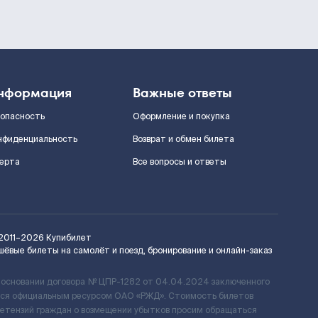
нформация
Важные ответы
зопасность
Оформление и покупка
нфиденциальность
Возврат и обмен билета
ерта
Все вопросы и ответы
2011–2026
Купибилет
шёвые билеты на самолёт и поезд, бронирование и онлайн-заказ
 основании договора № ЦПР-1282 от 04.04.2024 заключенного
ется официальным ресурсом ОАО «РЖД». Стоимость билетов
ретензий граждан о возмещении убытков просим обращаться