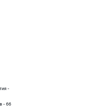
тия -
 - 66