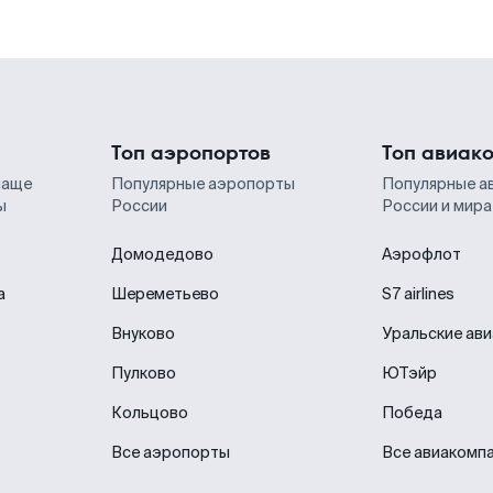
Топ аэропортов
Топ авиак
чаще
Популярные аэропорты
Популярные а
ы
России
России и мира
Домодедово
Аэрофлот
а
Шереметьево
S7 airlines
Внуково
Уральские ав
Пулково
ЮТэйр
Кольцово
Победа
Все аэропорты
Все авиакомп