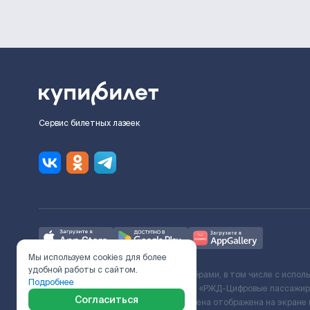
Сервис билетных лазеек
Мы используем cookies для более
удобной работы с сайтом.
Ж/Д билеты предоставляются партнёрами, в том числе с испол
Подробнее
с Поставщиком услуг и Договора ООО «РЖД-Цифровые пассажирс
Согласиться
включает сервисный сбор. Итоговая цена отображена на экране