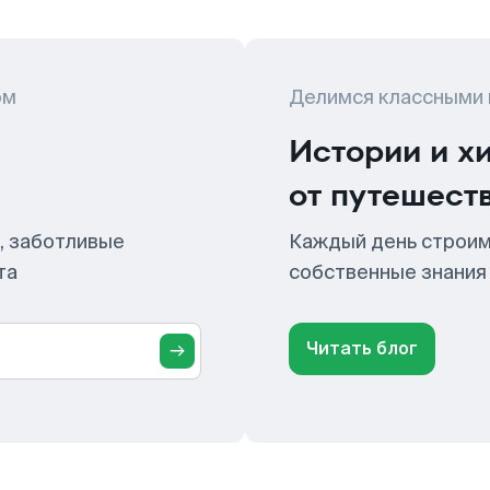
ом
Делимся классными
Истории и х
от путешест
, заботливые
Каждый день строим
та
собственные знания
Читать блог