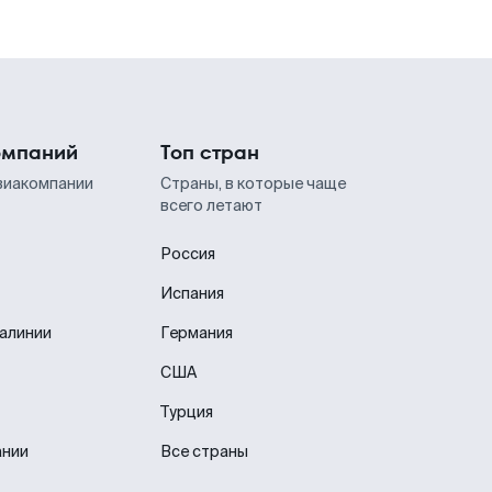
омпаний
Топ стран
виакомпании
Страны, в которые чаще
всего летают
Россия
Испания
иалинии
Германия
США
Турция
ании
Все страны