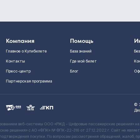
Компания
Помощь
И
Главное о Купибилете
База знаний
Бе
Контакты
Где мой билет
Ко
Пресс-центр
Блог
Оф
Партнерская программа
©
Де
ьзованием веб-системы ООО «РЖД – Цифровые пассажирские решения» на
кие решения» c АО «ФПК» № ФПК-22-316 от 27.12.2022 г. Сайт не явля
 подтверждения покупки. По вопросам рассмотрения обращений, жалоб, п