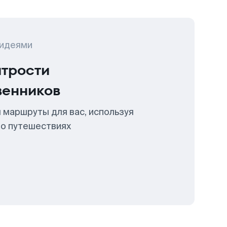
 идеями
итрости
венников
 маршруты для вас, используя
 о путешествиях