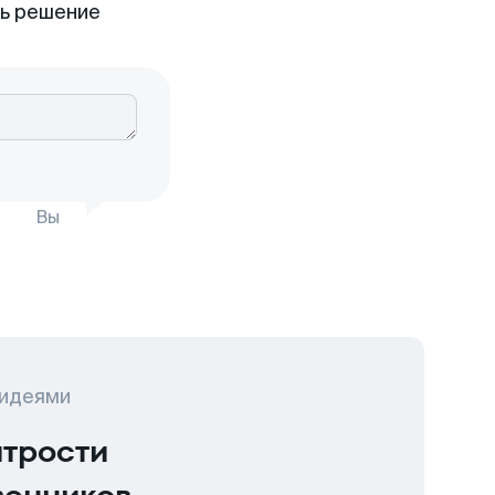
ть решение
Вы
 идеями
итрости