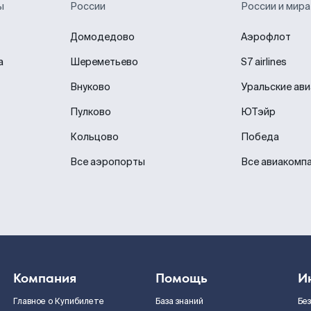
ы
России
России и мира
Домодедово
Аэрофлот
а
Шереметьево
S7 airlines
Внуково
Уральские ав
Пулково
ЮТэйр
Кольцово
Победа
Все аэропорты
Все авиакомп
Компания
Помощь
И
Главное о Купибилете
База знаний
Бе