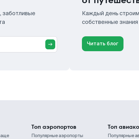
от путешест
, заботливые
Каждый день строим
та
собственные знания
Читать блог
Топ аэропортов
Топ авиак
чаще
Популярные аэропорты
Популярные а