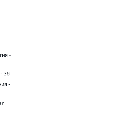
тия -
- 36
ия -
ти