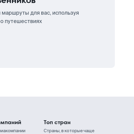
венников
 маршруты для вас, используя
 о путешествиях
омпаний
Топ стран
виакомпании
Страны, в которые чаще