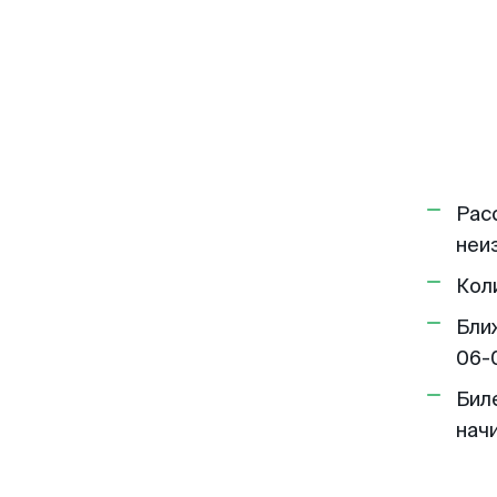
Рас
неи
Кол
Бли
06-
Бил
нач