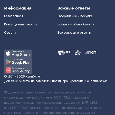
Информация
Важные ответы
Безопасность
Оформление и покупка
Конфиденциальность
Возврат и обмен билета
Оферта
Все вопросы и ответы
©
2011–2026
Купибилет
Дешёвые билеты на самолёт и поезд, бронирование и онлайн-заказ
Ж/Д билеты предоставляются партнёрами, в том числе
с использованием веб-системы ООО «РЖД – Цифровые
пассажирские решения» на основании договора № ЦПР-1282
от 04.04.2024 заключенного с Поставщиком услуг и Договора
ООО «РЖД-Цифровые пассажирские решения» c АО «ФПК»