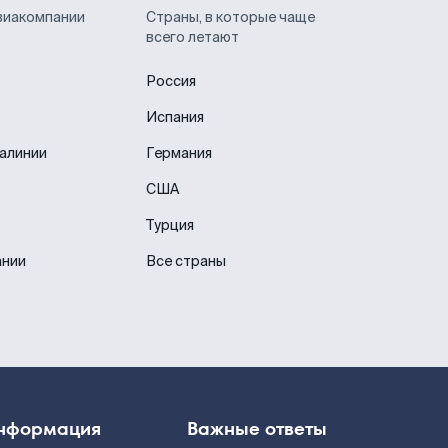
виакомпании
Страны, в которые чаще
всего летают
Россия
Испания
иалинии
Германия
США
Турция
ании
Все страны
нформация
Важные ответы