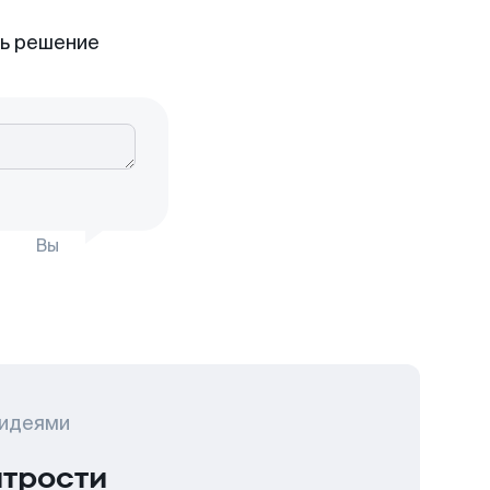
ть решение
Вы
 идеями
итрости