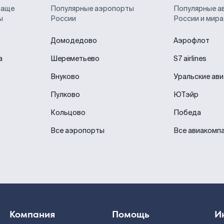
чаще
Популярные аэропорты
Популярные а
ы
России
России и мира
Домодедово
Аэрофлот
а
Шереметьево
S7 airlines
Внуково
Уральские ав
Пулково
ЮТэйр
Кольцово
Победа
Все аэропорты
Все авиакомп
Компания
Помощь
И