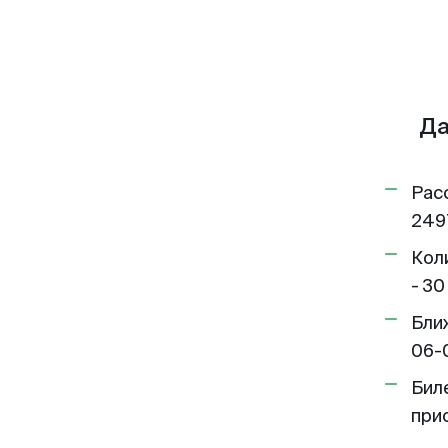
Да
Рас
249
Кол
- 30
Бли
06-
Бил
при