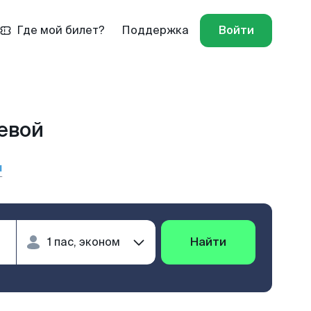
Где мой билет?
Поддержка
Войти
жевой
ы
Найти